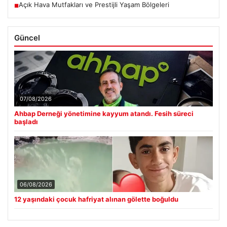
Açık Hava Mutfakları ve Prestijli Yaşam Bölgeleri
■
Güncel
07/08/2026
Ahbap Derneği yönetimine kayyum atandı. Fesih süreci
başladı
06/08/2026
12 yaşındaki çocuk hafriyat alınan gölette boğuldu