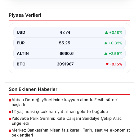
06.08.2026
12 yaşındaki çocuk hafriyat alınan
Piyasa Verileri
gölette boğuldu
{"title": "12 Yaşındaki Çocuk Hafriyat Çalışması Sonrası
Oluşan Gölette Boğuldu", "content": "Erzurum’un Oltu
USD
47.74
▲ +0.18%
ilçesinde…
EUR
55.25
▲ +0.32%
ALTIN
6660.6
▲ +2.59%
BTC
3091967
▼ -0.15%
Son Eklenen Haberler
Ahbap Derneği yönetimine kayyum atandı. Fesih süreci
■
başladı
12 yaşındaki çocuk hafriyat alınan gölette boğuldu
■
Yalova’da Park Gerilimi: Kafe Çalışanı Sandalye Çekip Aracı
■
Engelledi
Merkez Bankası’nın Nisan faiz kararı: Tarih, saat ve ekonomist
■
beklentileri