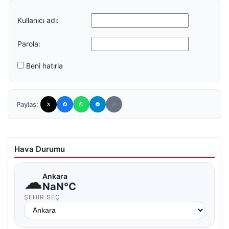
Kullanıcı adı:
Parola:
Beni hatırla
Paylaş:
Hava Durumu
☁
Ankara
NaN°C
ŞEHIR SEÇ