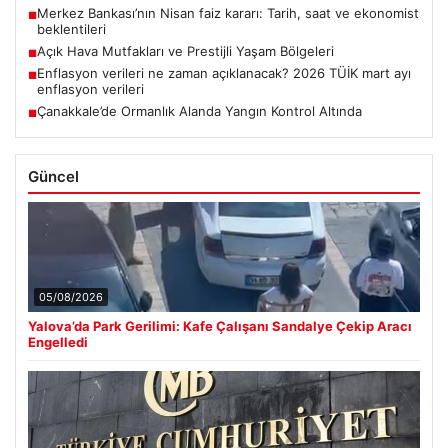
Merkez Bankası’nın Nisan faiz kararı: Tarih, saat ve ekonomist
■
beklentileri
Açık Hava Mutfakları ve Prestijli Yaşam Bölgeleri
■
Enflasyon verileri ne zaman açıklanacak? 2026 TÜİK mart ayı
■
enflasyon verileri
Çanakkale’de Ormanlık Alanda Yangın Kontrol Altında
■
Güncel
05/08/2026
Yalova’da Park Gerilimi: Kafe Çalışanı Sandalye Çekip Aracı
Engelledi