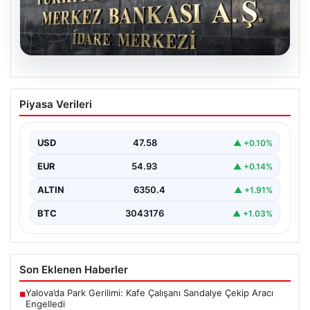
05.08.2026
Merkez Bankası’nın Nisan faiz kararı:
Piyasa Verileri
Tarih, saat ve ekonomist beklentileri
Türkiye Cumhuriyet Merkez Bankası Para Politikası
Kurulu, nisan ayı faiz kararını açıklamak üzere
USD
47.58
▲ +0.10%
toplanıyor.…
EUR
54.93
▲ +0.14%
ALTIN
6350.4
▲ +1.91%
BTC
3043176
▲ +1.03%
Son Eklenen Haberler
Yalova’da Park Gerilimi: Kafe Çalışanı Sandalye Çekip Aracı
■
Engelledi