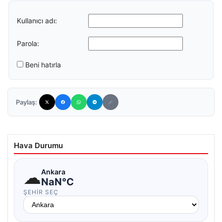
Kullanıcı adı:
Parola:
Beni hatırla
Paylaş:
Hava Durumu
☁
Ankara
NaN°C
ŞEHIR SEÇ