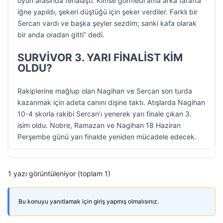
oyun arasında fenalaştı. Kimse görmedi ama arka tarafta
iğne yapıldı, şekeri düştüğü için şeker verdiler. Farklı bir
Sercan vardı ve başka şeyler sezdim; sanki kafa olarak
bir anda oradan gitti” dedi.
SURVİVOR 3. YARI FİNALİST KİM
OLDU?
Rakiplerine mağlup olan Nagihan ve Sercan son turda
kazanmak için adeta canını dişine taktı. Atışlarda Nagihan
10-4 skorla rakibi Sercan’ı yenerek yarı finale çıkan 3.
isim oldu. Nobre, Ramazan ve Nagihan 18 Haziran
Perşembe günü yarı finalde yeniden mücadele edecek.
1 yazı görüntüleniyor (toplam 1)
Bu konuyu yanıtlamak için giriş yapmış olmalısınız.