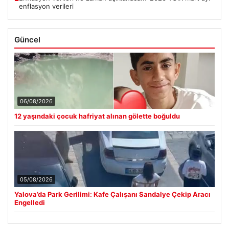
enflasyon verileri
Güncel
06/08/2026
12 yaşındaki çocuk hafriyat alınan gölette boğuldu
05/08/2026
Yalova’da Park Gerilimi: Kafe Çalışanı Sandalye Çekip Aracı
Engelledi