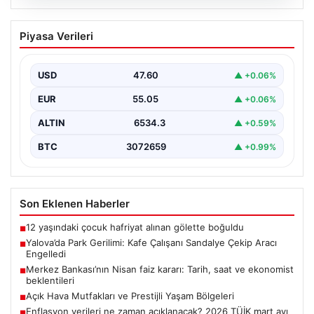
05.08.2026
Yalova’da Park Gerilimi: Kafe Çalışanı
Piyasa Verileri
Sandalye Çekip Aracı Engelledi
Yalova'nın Adnan Menderes Mahallesi Ufuk Sokak'ta
meydana gelen ilginç bir olay, sosyal medyada geniş…
USD
47.60
▲ +0.06%
EUR
55.05
▲ +0.06%
ALTIN
6534.3
▲ +0.59%
BTC
3072659
▲ +0.99%
Son Eklenen Haberler
12 yaşındaki çocuk hafriyat alınan gölette boğuldu
■
Yalova’da Park Gerilimi: Kafe Çalışanı Sandalye Çekip Aracı
■
Engelledi
Merkez Bankası’nın Nisan faiz kararı: Tarih, saat ve ekonomist
■
beklentileri
Açık Hava Mutfakları ve Prestijli Yaşam Bölgeleri
■
Enflasyon verileri ne zaman açıklanacak? 2026 TÜİK mart ayı
■