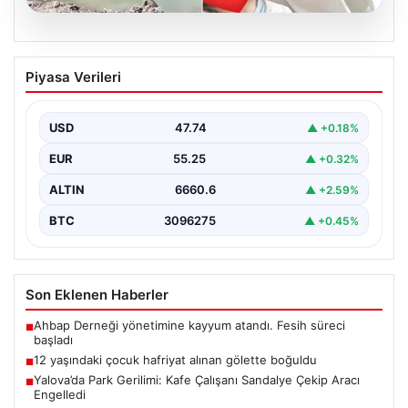
06.08.2026
12 yaşındaki çocuk hafriyat alınan
Piyasa Verileri
gölette boğuldu
{"title": "12 Yaşındaki Çocuk Hafriyat Çalışması Sonrası
Oluşan Gölette Boğuldu", "content": "Erzurum’un Oltu
USD
47.74
▲ +0.18%
ilçesinde…
EUR
55.25
▲ +0.32%
ALTIN
6660.6
▲ +2.59%
BTC
3096275
▲ +0.45%
Son Eklenen Haberler
Ahbap Derneği yönetimine kayyum atandı. Fesih süreci
■
başladı
12 yaşındaki çocuk hafriyat alınan gölette boğuldu
■
Yalova’da Park Gerilimi: Kafe Çalışanı Sandalye Çekip Aracı
■
Engelledi