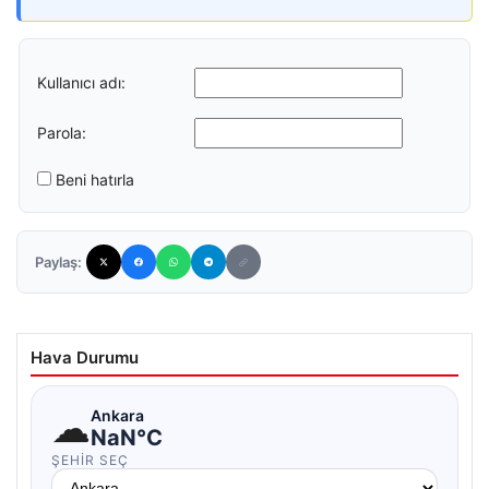
Kullanıcı adı:
Parola:
Beni hatırla
Paylaş:
Hava Durumu
☁
Ankara
NaN°C
ŞEHIR SEÇ