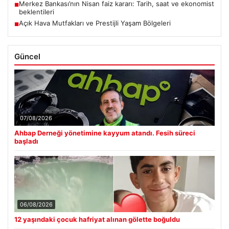
Merkez Bankası’nın Nisan faiz kararı: Tarih, saat ve ekonomist
■
beklentileri
Açık Hava Mutfakları ve Prestijli Yaşam Bölgeleri
■
Güncel
07/08/2026
Ahbap Derneği yönetimine kayyum atandı. Fesih süreci
başladı
06/08/2026
12 yaşındaki çocuk hafriyat alınan gölette boğuldu