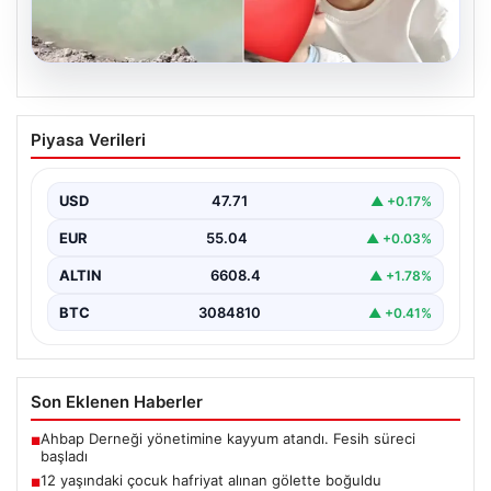
06.08.2026
12 yaşındaki çocuk hafriyat alınan
Piyasa Verileri
gölette boğuldu
{"title": "12 Yaşındaki Çocuk Hafriyat Çalışması Sonrası
Oluşan Gölette Boğuldu", "content": "Erzurum’un Oltu
USD
47.71
▲ +0.17%
ilçesinde…
EUR
55.04
▲ +0.03%
ALTIN
6608.4
▲ +1.78%
BTC
3084810
▲ +0.41%
Son Eklenen Haberler
Ahbap Derneği yönetimine kayyum atandı. Fesih süreci
■
başladı
12 yaşındaki çocuk hafriyat alınan gölette boğuldu
■