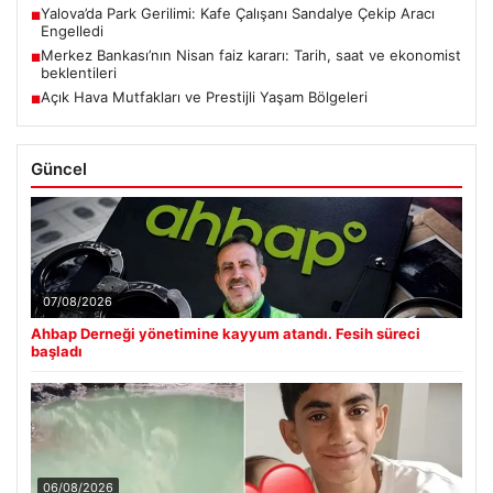
Yalova’da Park Gerilimi: Kafe Çalışanı Sandalye Çekip Aracı
■
Engelledi
Merkez Bankası’nın Nisan faiz kararı: Tarih, saat ve ekonomist
■
beklentileri
Açık Hava Mutfakları ve Prestijli Yaşam Bölgeleri
■
Güncel
07/08/2026
Ahbap Derneği yönetimine kayyum atandı. Fesih süreci
başladı
06/08/2026