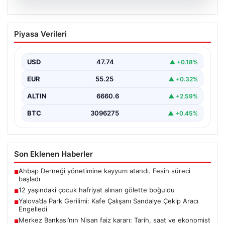
06.08.2026
12 yaşındaki çocuk hafriyat alınan
Piyasa Verileri
gölette boğuldu
{"title": "12 Yaşındaki Çocuk Hafriyat Çalışması Sonrası
Oluşan Gölette Boğuldu", "content": "Erzurum’un Oltu
USD
47.74
▲ +0.18%
ilçesinde…
EUR
55.25
▲ +0.32%
ALTIN
6660.6
▲ +2.59%
BTC
3096275
▲ +0.45%
Son Eklenen Haberler
Ahbap Derneği yönetimine kayyum atandı. Fesih süreci
■
başladı
12 yaşındaki çocuk hafriyat alınan gölette boğuldu
■
Yalova’da Park Gerilimi: Kafe Çalışanı Sandalye Çekip Aracı
■
Engelledi
Merkez Bankası’nın Nisan faiz kararı: Tarih, saat ve ekonomist
■