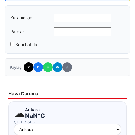
Kullanıcı adı:
Parola:
Beni hatırla
Paylaş:
Hava Durumu
☁
Ankara
NaN°C
ŞEHIR SEÇ