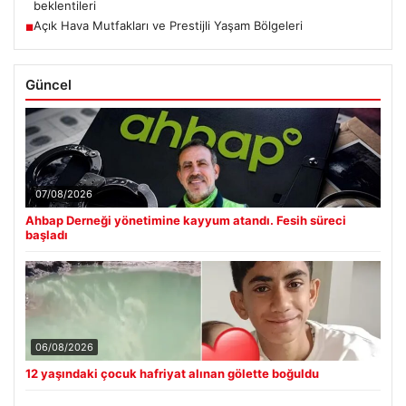
beklentileri
Açık Hava Mutfakları ve Prestijli Yaşam Bölgeleri
■
Güncel
07/08/2026
Ahbap Derneği yönetimine kayyum atandı. Fesih süreci
başladı
06/08/2026
12 yaşındaki çocuk hafriyat alınan gölette boğuldu