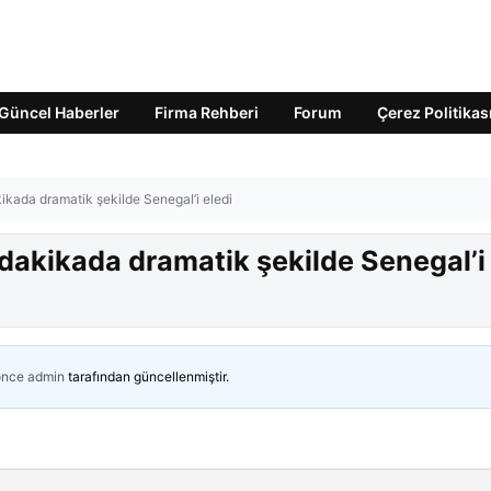
Güncel Haberler
Firma Rehberi
Forum
Çerez Politikas
akikada dramatik şekilde Senegal’i eledi
. dakikada dramatik şekilde Senegal’i
önce
admin
tarafından güncellenmiştir.