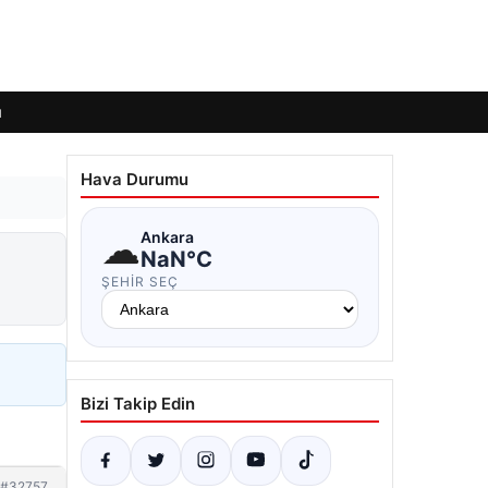
ı
Hava Durumu
☁
Ankara
NaN°C
ŞEHIR SEÇ
Bizi Takip Edin
#32757