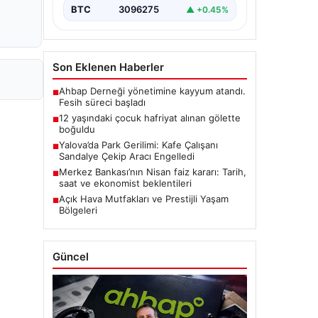
BTC
3096275
▲ +0.45%
Son Eklenen Haberler
Ahbap Derneği yönetimine kayyum atandı.
■
Fesih süreci başladı
12 yaşındaki çocuk hafriyat alınan gölette
■
boğuldu
Yalova’da Park Gerilimi: Kafe Çalışanı
■
Sandalye Çekip Aracı Engelledi
Merkez Bankası’nın Nisan faiz kararı: Tarih,
■
saat ve ekonomist beklentileri
Açık Hava Mutfakları ve Prestijli Yaşam
■
Bölgeleri
Güncel