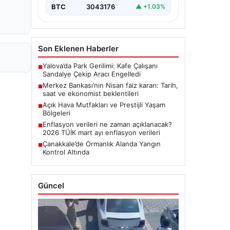
BTC
3043176
▲ +1.03%
Son Eklenen Haberler
Yalova’da Park Gerilimi: Kafe Çalışanı
■
Sandalye Çekip Aracı Engelledi
Merkez Bankası’nın Nisan faiz kararı: Tarih,
■
saat ve ekonomist beklentileri
Açık Hava Mutfakları ve Prestijli Yaşam
■
Bölgeleri
Enflasyon verileri ne zaman açıklanacak?
■
2026 TÜİK mart ayı enflasyon verileri
Çanakkale’de Ormanlık Alanda Yangın
■
Kontrol Altında
Güncel