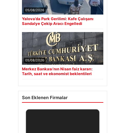
05/08/2026
Yalova’da Park Gerilimi: Kafe Çalışanı
Sandalye Çekip Aracı Engelledi
05/08/2026
Merkez Bankası’nın Nisan faiz kararı:
Tarih, saat ve ekonomist beklentileri
Son Eklenen Firmalar