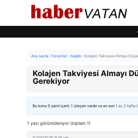
Ana sayfa
›
Forumlar
›
Sağlık
›
Kolajen Takviyesi Almayı Düşü
Kolajen Takviyesi Almayı D
Gerekiyor
Bu konu 0 yanıt içerir, 1 izleyen vardır ve en son
1 ay 2 hafta
1 yazı görüntüleniyor (toplam 1)
20/06/2026: 9:39 pm