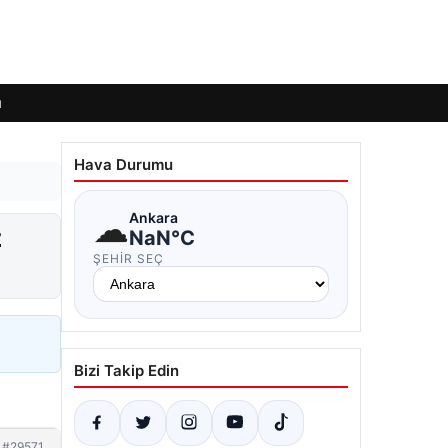
ı
Hava Durumu
☁
Ankara
z
NaN°C
ŞEHIR SEÇ
Bizi Takip Edin
#29571