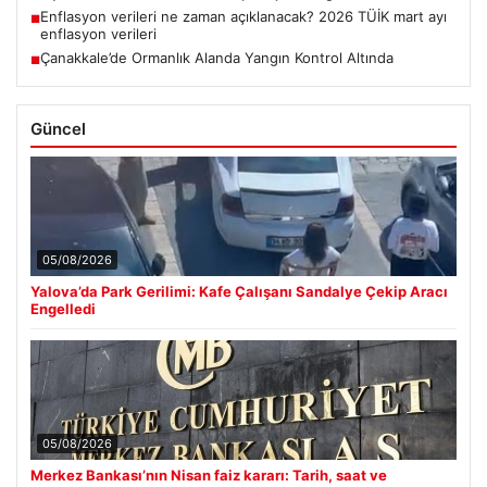
Enflasyon verileri ne zaman açıklanacak? 2026 TÜİK mart ayı
■
enflasyon verileri
Çanakkale’de Ormanlık Alanda Yangın Kontrol Altında
■
Güncel
05/08/2026
Yalova’da Park Gerilimi: Kafe Çalışanı Sandalye Çekip Aracı
Engelledi
05/08/2026
Merkez Bankası’nın Nisan faiz kararı: Tarih, saat ve