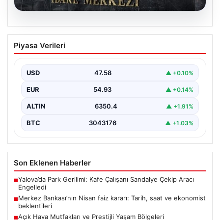
05.08.2026
Merkez Bankası’nın Nisan faiz kararı:
Piyasa Verileri
Tarih, saat ve ekonomist beklentileri
Türkiye Cumhuriyet Merkez Bankası Para Politikası
Kurulu, nisan ayı faiz kararını açıklamak üzere
USD
47.58
▲ +0.10%
toplanıyor.…
EUR
54.93
▲ +0.14%
ALTIN
6350.4
▲ +1.91%
BTC
3043176
▲ +1.03%
Son Eklenen Haberler
Yalova’da Park Gerilimi: Kafe Çalışanı Sandalye Çekip Aracı
■
Engelledi
Merkez Bankası’nın Nisan faiz kararı: Tarih, saat ve ekonomist
■
beklentileri
Açık Hava Mutfakları ve Prestijli Yaşam Bölgeleri
■