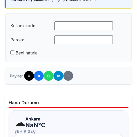
Kullanıcı adı:
Parola:
Beni hatırla
Paylaş:
Hava Durumu
☁
Ankara
NaN°C
ŞEHIR SEÇ