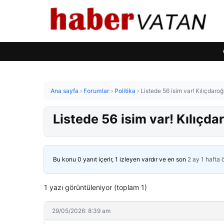
Ana sayfa
›
Forumlar
›
Politika
›
Listede 56 isim var! Kılıçdaroğ
Listede 56 isim var! Kılıçdar
Bu konu 0 yanıt içerir, 1 izleyen vardır ve en son
2 ay 1 hafta
1 yazı görüntüleniyor (toplam 1)
29/05/2026: 8:39 am