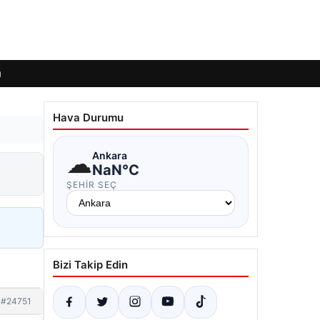
ı
Hava Durumu
☁
Ankara
NaN°C
ŞEHIR SEÇ
Bizi Takip Edin
#24751