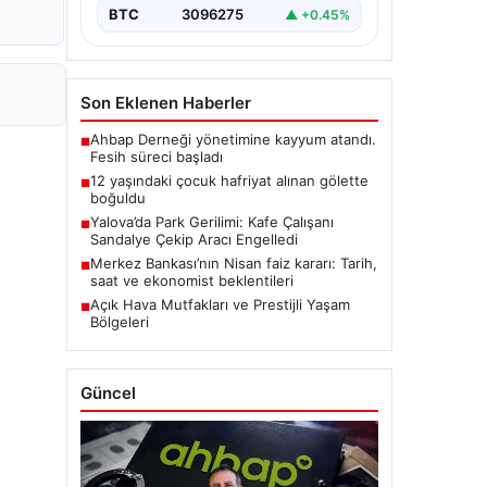
BTC
3096275
▲ +0.45%
Son Eklenen Haberler
Ahbap Derneği yönetimine kayyum atandı.
■
Fesih süreci başladı
12 yaşındaki çocuk hafriyat alınan gölette
■
boğuldu
Yalova’da Park Gerilimi: Kafe Çalışanı
■
Sandalye Çekip Aracı Engelledi
Merkez Bankası’nın Nisan faiz kararı: Tarih,
■
saat ve ekonomist beklentileri
Açık Hava Mutfakları ve Prestijli Yaşam
■
Bölgeleri
Güncel