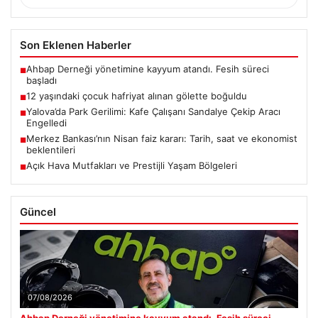
Son Eklenen Haberler
Ahbap Derneği yönetimine kayyum atandı. Fesih süreci
■
başladı
12 yaşındaki çocuk hafriyat alınan gölette boğuldu
■
Yalova’da Park Gerilimi: Kafe Çalışanı Sandalye Çekip Aracı
■
Engelledi
Merkez Bankası’nın Nisan faiz kararı: Tarih, saat ve ekonomist
■
beklentileri
Açık Hava Mutfakları ve Prestijli Yaşam Bölgeleri
■
Güncel
07/08/2026