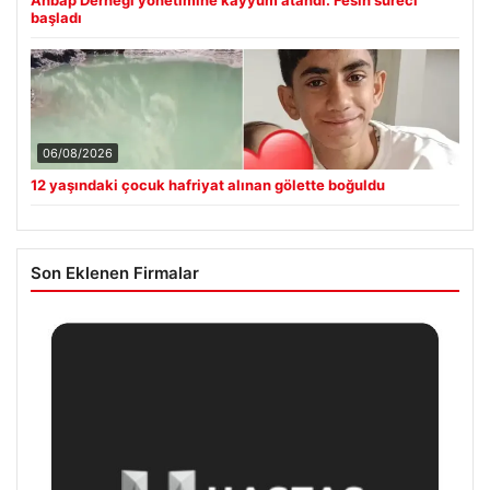
Ahbap Derneği yönetimine kayyum atandı. Fesih süreci
başladı
06/08/2026
12 yaşındaki çocuk hafriyat alınan gölette boğuldu
Son Eklenen Firmalar