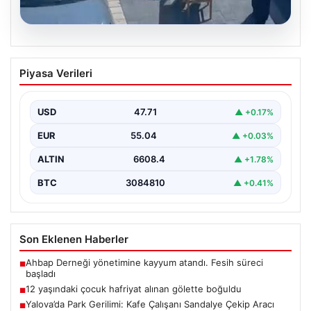
05.08.2026
Yalova’da Park Gerilimi: Kafe Çalışanı
Piyasa Verileri
Sandalye Çekip Aracı Engelledi
Yalova'nın Adnan Menderes Mahallesi Ufuk Sokak'ta
meydana gelen ilginç bir olay, sosyal medyada geniş…
USD
47.71
▲ +0.17%
EUR
55.04
▲ +0.03%
ALTIN
6608.4
▲ +1.78%
BTC
3084810
▲ +0.41%
Son Eklenen Haberler
Ahbap Derneği yönetimine kayyum atandı. Fesih süreci
■
başladı
12 yaşındaki çocuk hafriyat alınan gölette boğuldu
■
Yalova’da Park Gerilimi: Kafe Çalışanı Sandalye Çekip Aracı
■