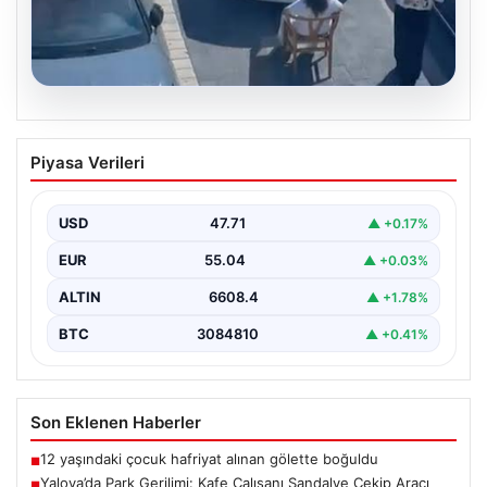
05.08.2026
Yalova’da Park Gerilimi: Kafe Çalışanı
Piyasa Verileri
Sandalye Çekip Aracı Engelledi
Yalova'nın Adnan Menderes Mahallesi Ufuk Sokak'ta
meydana gelen ilginç bir olay, sosyal medyada geniş…
USD
47.71
▲ +0.17%
EUR
55.04
▲ +0.03%
ALTIN
6608.4
▲ +1.78%
BTC
3084810
▲ +0.41%
Son Eklenen Haberler
12 yaşındaki çocuk hafriyat alınan gölette boğuldu
■
Yalova’da Park Gerilimi: Kafe Çalışanı Sandalye Çekip Aracı
■