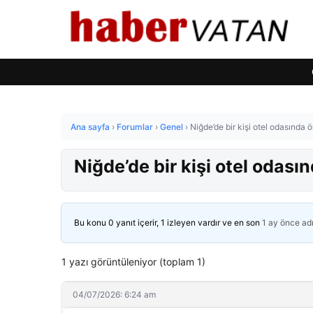
Ana sayfa
›
Forumlar
›
Genel
›
Niğde’de bir kişi otel odasında 
Niğde’de bir kişi otel odası
Bu konu 0 yanıt içerir, 1 izleyen vardır ve en son
1 ay önce
ad
1 yazı görüntüleniyor (toplam 1)
04/07/2026: 6:24 am