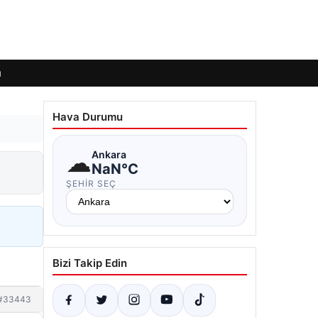
ı
Hava Durumu
☁
Ankara
NaN°C
ŞEHIR SEÇ
Bizi Takip Edin
#33443