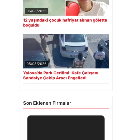
06/08/2026
12 yaşındaki çocuk hafriyat alınan gölette
boğuldu
05/08/2026
Yalova’da Park Gerilimi: Kafe Çalışanı
Sandalye Çekip Aracı Engelledi
Son Eklenen Firmalar