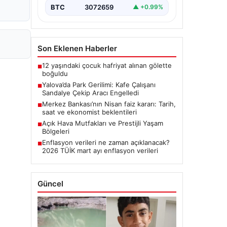
BTC
3072659
▲ +0.99%
Son Eklenen Haberler
12 yaşındaki çocuk hafriyat alınan gölette
■
boğuldu
Yalova’da Park Gerilimi: Kafe Çalışanı
■
Sandalye Çekip Aracı Engelledi
Merkez Bankası’nın Nisan faiz kararı: Tarih,
■
saat ve ekonomist beklentileri
Açık Hava Mutfakları ve Prestijli Yaşam
■
Bölgeleri
Enflasyon verileri ne zaman açıklanacak?
■
2026 TÜİK mart ayı enflasyon verileri
Güncel