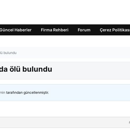
Güncel Haberler
Firma Rehberi
Forum
Çerez Politikas
ölü bulundu
nda ölü bulundu
min
tarafından güncellenmiştir.