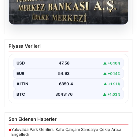
05.08.2026
Merkez Bankası’nın Nisan faiz kararı:
Piyasa Verileri
Tarih, saat ve ekonomist beklentileri
Türkiye Cumhuriyet Merkez Bankası Para Politikası
Kurulu, nisan ayı faiz kararını açıklamak üzere
USD
47.58
▲ +0.10%
toplanıyor.…
EUR
54.93
▲ +0.14%
ALTIN
6350.4
▲ +1.91%
BTC
3043176
▲ +1.03%
Son Eklenen Haberler
Yalova’da Park Gerilimi: Kafe Çalışanı Sandalye Çekip Aracı
■
Engelledi