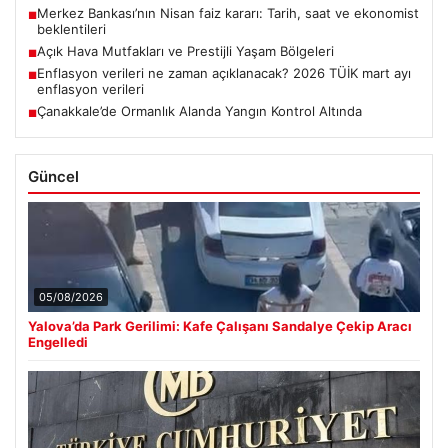
Merkez Bankası’nın Nisan faiz kararı: Tarih, saat ve ekonomist
■
beklentileri
Açık Hava Mutfakları ve Prestijli Yaşam Bölgeleri
■
Enflasyon verileri ne zaman açıklanacak? 2026 TÜİK mart ayı
■
enflasyon verileri
Çanakkale’de Ormanlık Alanda Yangın Kontrol Altında
■
Güncel
05/08/2026
Yalova’da Park Gerilimi: Kafe Çalışanı Sandalye Çekip Aracı
Engelledi