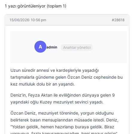
1 yazı görüntüleniyor (toplam 1)
15/06/2026: 10:56 pm
#28618
A
admin
Anahtar yönetici
Uzun süredir annesi ve kardeşleriyle yaşadığı
tartışmalarla gündeme gelen Özcan Deniz cephesinde bu
kez mutluluk dolu bir an yaşandı.
Deniz’in, Feyza Aktan ile evliliğinden dünyaya gelen 9
yaşındaki oğlu Kuzey mezuniyet sevinci yaşadı.
Özcan Deniz, mezuniyet töreninde, yorgun olduğunu
belirterek basın mensuplarından müsaade istedi. Deniz,
“Yoldan geldik, hemen hazırlanıp buraya geldik. Biraz
yorgunuz, fazla konuşamayacağım, beni mazur görün”