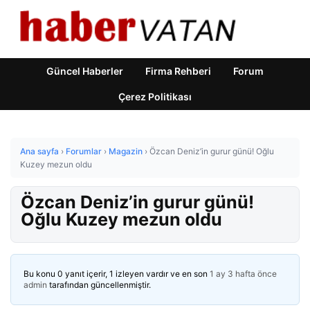
Güncel Haberler
Firma Rehberi
Forum
Çerez Politikası
Ana sayfa
›
Forumlar
›
Magazin
›
Özcan Deniz’in gurur günü! Oğlu
Kuzey mezun oldu
Özcan Deniz’in gurur günü!
Oğlu Kuzey mezun oldu
Bu konu 0 yanıt içerir, 1 izleyen vardır ve en son
1 ay 3 hafta önce
admin
tarafından güncellenmiştir.