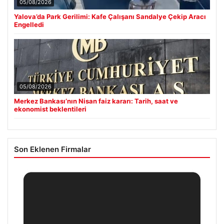
05/08/2026
Yalova’da Park Gerilimi: Kafe Çalışanı Sandalye Çekip Aracı
Engelledi
05/08/2026
Merkez Bankası’nın Nisan faiz kararı: Tarih, saat ve
ekonomist beklentileri
Son Eklenen Firmalar