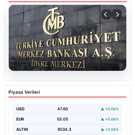
05.08.2026
Merkez Bankası’nın Nisan faiz kararı:
Piyasa Verileri
Tarih, saat ve ekonomist beklentileri
Türkiye Cumhuriyet Merkez Bankası Para Politikası
Kurulu, nisan ayı faiz kararını açıklamak üzere
USD
47.60
▲ +0.06%
toplanıyor.…
EUR
55.05
▲ +0.06%
ALTIN
6534.3
▲ +0.59%