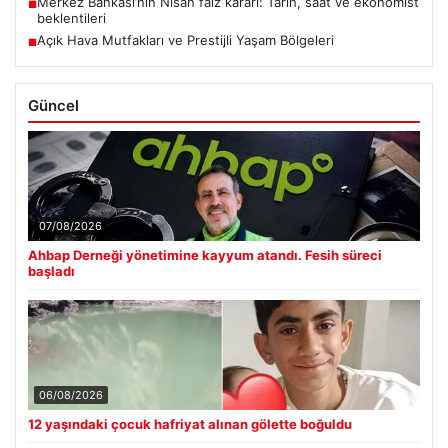
Merkez Bankası’nın Nisan faiz kararı: Tarih, saat ve ekonomist
■
beklentileri
Açık Hava Mutfakları ve Prestijli Yaşam Bölgeleri
■
Güncel
07/08/2026
Ahbap Derneği yönetimine kayyum atandı. Fesih süreci
başladı
06/08/2026
12 yaşındaki çocuk hafriyat alınan gölette boğuldu