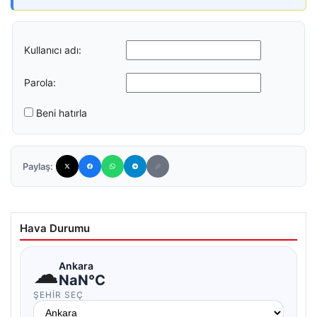
Kullanıcı adı:
Parola:
Beni hatırla
Paylaş:
Hava Durumu
☁
Ankara
NaN°C
ŞEHIR SEÇ