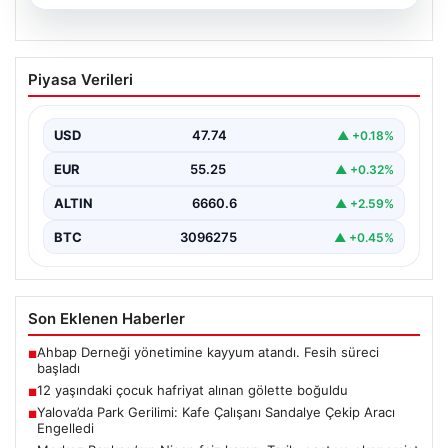
05.08.2026
Merkez Bankası’nın Nisan faiz kararı:
Piyasa Verileri
Tarih, saat ve ekonomist beklentileri
Türkiye Cumhuriyet Merkez Bankası Para Politikası
Kurulu, nisan ayı faiz kararını açıklamak üzere
USD
47.74
▲ +0.18%
toplanıyor.…
EUR
55.25
▲ +0.32%
ALTIN
6660.6
▲ +2.59%
BTC
3096275
▲ +0.45%
Son Eklenen Haberler
Ahbap Derneği yönetimine kayyum atandı. Fesih süreci
■
başladı
12 yaşındaki çocuk hafriyat alınan gölette boğuldu
■
Yalova’da Park Gerilimi: Kafe Çalışanı Sandalye Çekip Aracı
■
Engelledi