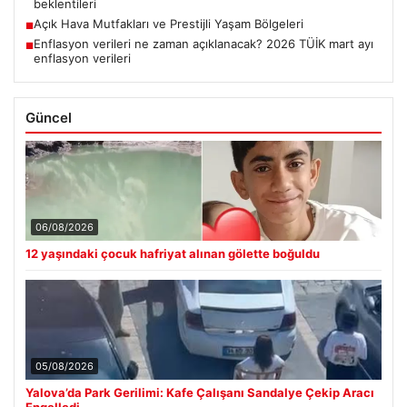
beklentileri
Açık Hava Mutfakları ve Prestijli Yaşam Bölgeleri
■
Enflasyon verileri ne zaman açıklanacak? 2026 TÜİK mart ayı
■
enflasyon verileri
Güncel
06/08/2026
12 yaşındaki çocuk hafriyat alınan gölette boğuldu
05/08/2026
Yalova’da Park Gerilimi: Kafe Çalışanı Sandalye Çekip Aracı