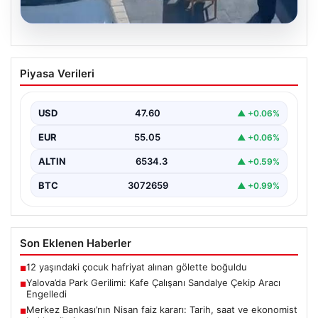
05.08.2026
Yalova’da Park Gerilimi: Kafe Çalışanı
Piyasa Verileri
Sandalye Çekip Aracı Engelledi
Yalova'nın Adnan Menderes Mahallesi Ufuk Sokak'ta
meydana gelen ilginç bir olay, sosyal medyada geniş…
USD
47.60
▲ +0.06%
EUR
55.05
▲ +0.06%
ALTIN
6534.3
▲ +0.59%
BTC
3072659
▲ +0.99%
Son Eklenen Haberler
12 yaşındaki çocuk hafriyat alınan gölette boğuldu
■
Yalova’da Park Gerilimi: Kafe Çalışanı Sandalye Çekip Aracı
■
Engelledi
Merkez Bankası’nın Nisan faiz kararı: Tarih, saat ve ekonomist
■