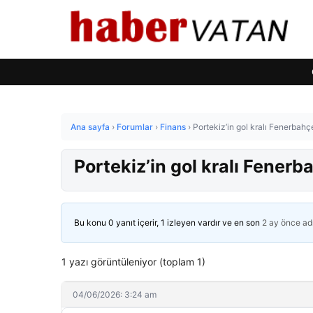
Ana sayfa
›
Forumlar
›
Finans
›
Portekiz’in gol kralı Fenerbahçe
Portekiz’in gol kralı Fenerb
Bu konu 0 yanıt içerir, 1 izleyen vardır ve en son
2 ay önce
ad
1 yazı görüntüleniyor (toplam 1)
04/06/2026: 3:24 am