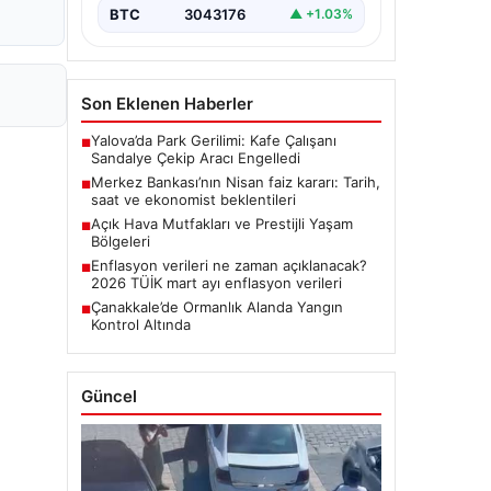
BTC
3043176
▲ +1.03%
Son Eklenen Haberler
Yalova’da Park Gerilimi: Kafe Çalışanı
■
Sandalye Çekip Aracı Engelledi
Merkez Bankası’nın Nisan faiz kararı: Tarih,
■
saat ve ekonomist beklentileri
Açık Hava Mutfakları ve Prestijli Yaşam
■
Bölgeleri
Enflasyon verileri ne zaman açıklanacak?
■
2026 TÜİK mart ayı enflasyon verileri
Çanakkale’de Ormanlık Alanda Yangın
■
Kontrol Altında
Güncel