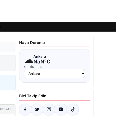
ı
Hava Durumu
☁
Ankara
NaN°C
ŞEHIR SEÇ
Bizi Takip Edin
#25943