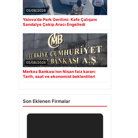
05/08/2026
Yalova’da Park Gerilimi: Kafe Çalışanı
Sandalye Çekip Aracı Engelledi
05/08/2026
Merkez Bankası’nın Nisan faiz kararı:
Tarih, saat ve ekonomist beklentileri
Son Eklenen Firmalar