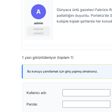
Dünyaca ünlü gazeteci Fabrizio R
A
patlattığını duyurdu. Portekiz’de S
kulüple kişisel şartlarda her kon
admin
Anahtar
yönetici
1 yazı görüntüleniyor (toplam 1)
Bu konuyu yanıtlamak için giriş yapmış olmalısınız.
Kullanıcı adı:
Parola: