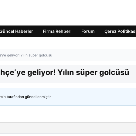
Güncel Haberler
Firma Rehberi
Forum
Çerez Politikas
’ye geliyor! Yılın süper golcüsü
ahçe’ye geliyor! Yılın süper golcüsü
min
tarafından güncellenmiştir.