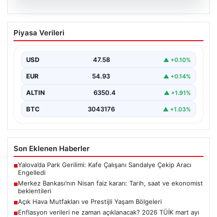
05.08.2026
Merkez Bankası’nın Nisan faiz kararı:
Piyasa Verileri
Tarih, saat ve ekonomist beklentileri
Türkiye Cumhuriyet Merkez Bankası Para Politikası
Kurulu, nisan ayı faiz kararını açıklamak üzere
USD
47.58
▲ +0.10%
toplanıyor.…
EUR
54.93
▲ +0.14%
ALTIN
6350.4
▲ +1.91%
BTC
3043176
▲ +1.03%
Son Eklenen Haberler
Yalova’da Park Gerilimi: Kafe Çalışanı Sandalye Çekip Aracı
■
Engelledi
Merkez Bankası’nın Nisan faiz kararı: Tarih, saat ve ekonomist
■
beklentileri
Açık Hava Mutfakları ve Prestijli Yaşam Bölgeleri
■
Enflasyon verileri ne zaman açıklanacak? 2026 TÜİK mart ayı
■