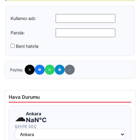
Kullanıcı adı:
Parola:
Beni hatırla
Paylaş:
Hava Durumu
☁
Ankara
NaN°C
ŞEHIR SEÇ