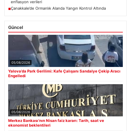
enflasyon verileri
Çanakkale’de Ormanlık Alanda Yangın Kontrol Altında
■
Güncel
05/08/2026
Yalova’da Park Gerilimi: Kafe Çalışanı Sandalye Çekip Aracı
Engelledi
05/08/2026
Merkez Bankası’nın Nisan faiz kararı: Tarih, saat ve
ekonomist beklentileri