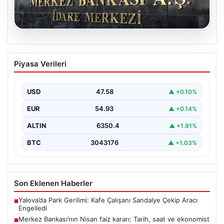
05.08.2026
Merkez Bankası’nın Nisan faiz kararı:
Piyasa Verileri
Tarih, saat ve ekonomist beklentileri
Türkiye Cumhuriyet Merkez Bankası Para Politikası
Kurulu, nisan ayı faiz kararını açıklamak üzere
USD
47.58
▲ +0.10%
toplanıyor.…
EUR
54.93
▲ +0.14%
ALTIN
6350.4
▲ +1.91%
BTC
3043176
▲ +1.03%
Son Eklenen Haberler
Yalova’da Park Gerilimi: Kafe Çalışanı Sandalye Çekip Aracı
■
Engelledi
Merkez Bankası’nın Nisan faiz kararı: Tarih, saat ve ekonomist
■