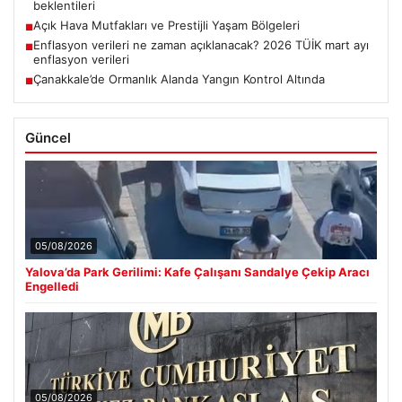
beklentileri
Açık Hava Mutfakları ve Prestijli Yaşam Bölgeleri
■
Enflasyon verileri ne zaman açıklanacak? 2026 TÜİK mart ayı
■
enflasyon verileri
Çanakkale’de Ormanlık Alanda Yangın Kontrol Altında
■
Güncel
05/08/2026
Yalova’da Park Gerilimi: Kafe Çalışanı Sandalye Çekip Aracı
Engelledi
05/08/2026