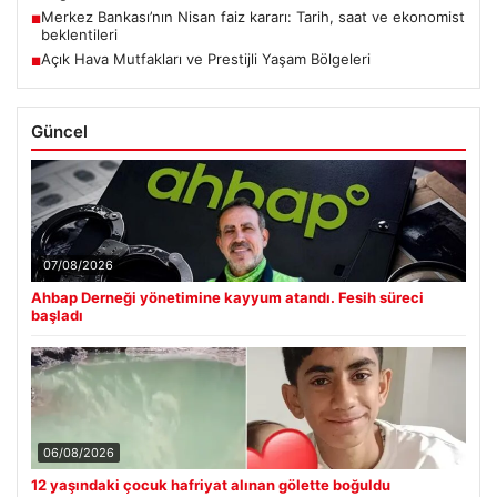
Merkez Bankası’nın Nisan faiz kararı: Tarih, saat ve ekonomist
■
beklentileri
Açık Hava Mutfakları ve Prestijli Yaşam Bölgeleri
■
Güncel
07/08/2026
Ahbap Derneği yönetimine kayyum atandı. Fesih süreci
başladı
06/08/2026
12 yaşındaki çocuk hafriyat alınan gölette boğuldu