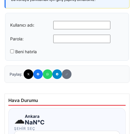
Kullanıcı adı:
Parola:
Beni hatırla
Paylaş:
Hava Durumu
☁
Ankara
NaN°C
ŞEHIR SEÇ