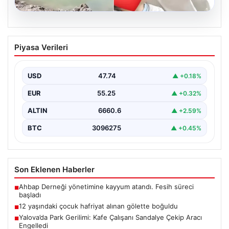
06.08.2026
12 yaşındaki çocuk hafriyat alınan
Piyasa Verileri
gölette boğuldu
{"title": "12 Yaşındaki Çocuk Hafriyat Çalışması Sonrası
Oluşan Gölette Boğuldu", "content": "Erzurum’un Oltu
USD
47.74
▲ +0.18%
ilçesinde…
EUR
55.25
▲ +0.32%
ALTIN
6660.6
▲ +2.59%
BTC
3096275
▲ +0.45%
Son Eklenen Haberler
Ahbap Derneği yönetimine kayyum atandı. Fesih süreci
■
başladı
12 yaşındaki çocuk hafriyat alınan gölette boğuldu
■
Yalova’da Park Gerilimi: Kafe Çalışanı Sandalye Çekip Aracı
■
Engelledi