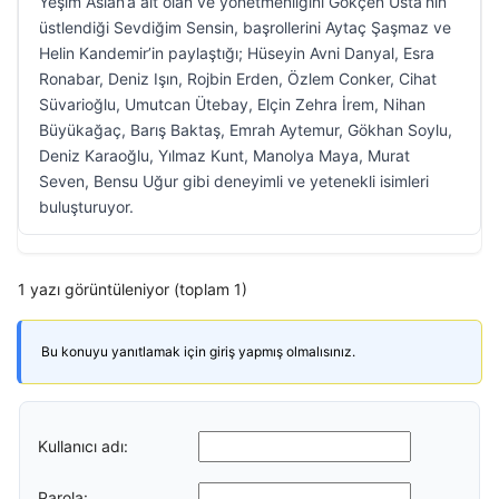
Yeşim Aslan’a ait olan ve yönetmenliğini Gökçen Usta’nın
üstlendiği Sevdiğim Sensin, başrollerini Aytaç Şaşmaz ve
Helin Kandemir’in paylaştığı; Hüseyin Avni Danyal, Esra
Ronabar, Deniz Işın, Rojbin Erden, Özlem Conker, Cihat
Süvarioğlu, Umutcan Ütebay, Elçin Zehra İrem, Nihan
Büyükağaç, Barış Baktaş, Emrah Aytemur, Gökhan Soylu,
Deniz Karaoğlu, Yılmaz Kunt, Manolya Maya, Murat
Seven, Bensu Uğur gibi deneyimli ve yetenekli isimleri
buluşturuyor.
1 yazı görüntüleniyor (toplam 1)
Bu konuyu yanıtlamak için giriş yapmış olmalısınız.
Kullanıcı adı:
Parola: