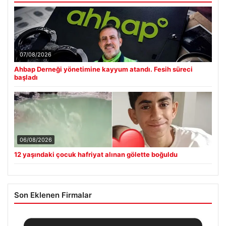
07/08/2026
Ahbap Derneği yönetimine kayyum atandı. Fesih süreci
başladı
06/08/2026
12 yaşındaki çocuk hafriyat alınan gölette boğuldu
Son Eklenen Firmalar