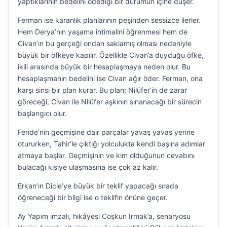
yaptıklarının bedelini ödediği bir durumun içine düşer.
Ferman ise karanlık planlarının peşinden sessizce ilerler.
Hem Derya’nın yaşama ihtimalini öğrenmesi hem de
Civan’ın bu gerçeği ondan saklamış olması nedeniyle
büyük bir öfkeye kapılır. Özellikle Civan’a duyduğu öfke,
ikili arasında büyük bir hesaplaşmaya neden olur. Bu
hesaplaşmanın bedelini ise Civan ağır öder. Ferman, ona
karşı sinsi bir plan kurar. Bu plan; Nilüfer’in de zarar
göreceği, Civan ile Nilüfer aşkının sınanacağı bir sürecin
başlangıcı olur.
Feride’nin geçmişine dair parçalar yavaş yavaş yerine
otururken, Tahir’le çıktığı yolculukta kendi başına adımlar
atmaya başlar. Geçmişinin ve kim olduğunun cevabını
bulacağı kişiye ulaşmasına ise çok az kalır.
Erkan’ın Dicle’ye büyük bir teklif yapacağı sırada
öğreneceği bir bilgi ise o teklifin önüne geçer.
Ay Yapım imzalı, hikâyesi Coşkun Irmak’a, senaryosu