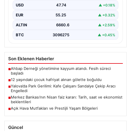
Oluşan Gölette Boğuldu", "content": "Erzurum’un Oltu
USD
47.74
▲ +0.18%
ilçesinde…
EUR
55.25
▲ +0.32%
ALTIN
6660.6
▲ +2.59%
BTC
3096275
▲ +0.45%
Son Eklenen Haberler
Ahbap Derneği yönetimine kayyum atandı. Fesih süreci
■
başladı
12 yaşındaki çocuk hafriyat alınan gölette boğuldu
■
Yalova’da Park Gerilimi: Kafe Çalışanı Sandalye Çekip Aracı
■
Engelledi
Merkez Bankası’nın Nisan faiz kararı: Tarih, saat ve ekonomist
■
beklentileri
Açık Hava Mutfakları ve Prestijli Yaşam Bölgeleri
■
Güncel