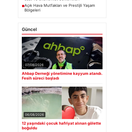
Açık Hava Mutfakları ve Prestijli Yaşam
■
Bölgeleri
Güncel
07/08/2026
Ahbap Derneği yönetimine kayyum atandı.
Fesih süreci başladı
06/08/2026
12 yaşındaki çocuk hafriyat alınan gölette
boğuldu