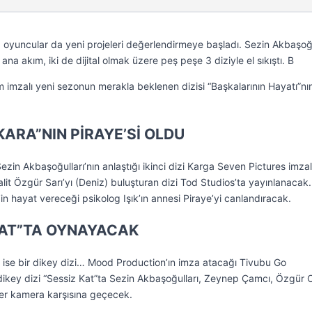
ca oyuncular da yeni projeleri değerlendirmeye başladı. Sezin Akbaşoğu
ana akım, iki de dijital olmak üzere peş peşe 3 diziyle el sıkıştı. B
 imzalı yeni sezonun merakla beklenen dizisi “Başkalarının Hayatı”nın 
KARA”NIN PİRAYE’Sİ OLDU
ezin Akbaşoğulları’nın anlaştığı ikinci dizi Karga Seven Pictures imzal
Halit Özgür Sarı’yı (Deniz) buluşturan dizi Tod Studios’ta yayınlanacak
in hayat vereceği psikolog Işık’ın annesi Piraye’yi canlandıracak.
 KAT”TA OYNAYACAK
 ise bir dikey dizi… Mood Production’ın imza atacağı Tivubu Go
dikey dizi “Sessiz Kat”ta Sezin Akbaşoğulları, Zeynep Çamcı, Özgür
ber kamera karşısına geçecek.