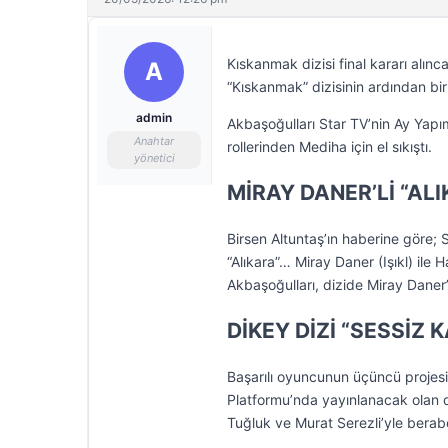
Kıskanmak dizisi final kararı alın
A
“Kıskanmak” dizisinin ardından bir 
admin
Akbaşoğulları Star TV’nin Ay Yapım
Anahtar
rollerinden Mediha için el sıkıştı.
yönetici
MİRAY DANER’Lİ “ALI
Birsen Altuntaş’ın haberine göre; S
“Alıkara”… Miray Daner (Işıkl) ile 
Akbaşoğulları, dizide Miray Daner’
DİKEY DİZİ “SESSİZ
Başarılı oyuncunun üçüncü projesi
Platformu’nda yayınlanacak olan 
Tuğluk ve Murat Serezli’yle bera