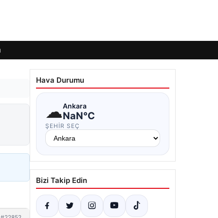
ı
Hava Durumu
☁
Ankara
NaN°C
ŞEHIR SEÇ
Bizi Takip Edin
#22852