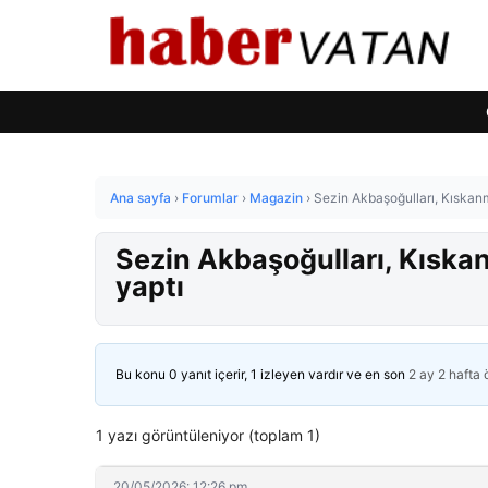
Ana sayfa
›
Forumlar
›
Magazin
›
Sezin Akbaşoğulları, Kıskanm
Sezin Akbaşoğulları, Kıskan
yaptı
Bu konu 0 yanıt içerir, 1 izleyen vardır ve en son
2 ay 2 hafta
1 yazı görüntüleniyor (toplam 1)
20/05/2026: 12:26 pm