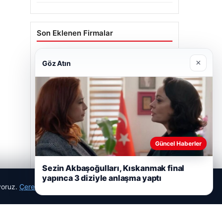
Son Eklenen Firmalar
×
Göz Atın
Güncel Haberler
Sezin Akbaşoğulları, Kıskanmak final
yapınca 3 diziyle anlaşma yaptı
ıyoruz.
Çerez Politikamız
Reddet
Kabul Et
Trend Yapı Akustik
18/04/2026