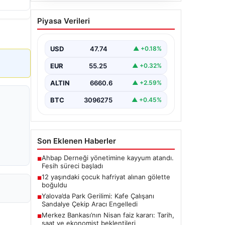
Açık Hava Mutfakları ve
Piyasa Verileri
Prestijli Yaşam Bölgeleri
Açık hava kültürü günümüzde ciddi
bir gelişim yaşamaktadır. Özellikle
USD
47.74
▲ +0.18%
lüks evlerde bulunan ev sahipleri,…
EUR
55.25
▲ +0.32%
ALTIN
6660.6
▲ +2.59%
BTC
3096275
▲ +0.45%
Son Eklenen Haberler
Ahbap Derneği yönetimine kayyum atandı.
■
Fesih süreci başladı
12 yaşındaki çocuk hafriyat alınan gölette
■
boğuldu
Yalova’da Park Gerilimi: Kafe Çalışanı
■
Sandalye Çekip Aracı Engelledi
Merkez Bankası’nın Nisan faiz kararı: Tarih,
■
saat ve ekonomist beklentileri