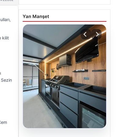
Yan Manşet
lları,
kilit
ı
. Sezin
 Cem
04.08.2026