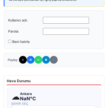
Kullanıcı adı:
Parola:
Beni hatırla
Paylaş:
Hava Durumu
☁
Ankara
NaN°C
ŞEHIR SEÇ