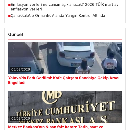
Enflasyon verileri ne zaman açıklanacak? 2026 TÜİK mart ayı
■
enflasyon verileri
Çanakkale’de Ormanlık Alanda Yangın Kontrol Altında
■
Güncel
05/08/2026
Yalova’da Park Gerilimi: Kafe Çalışanı Sandalye Çekip Aracı
Engelledi
05/08/2026
Merkez Bankası’nın Nisan faiz kararı: Tarih, saat ve