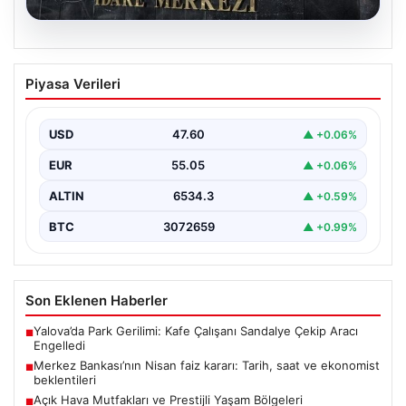
05.08.2026
Merkez Bankası’nın Nisan faiz kararı:
Piyasa Verileri
Tarih, saat ve ekonomist beklentileri
Türkiye Cumhuriyet Merkez Bankası Para Politikası
Kurulu, nisan ayı faiz kararını açıklamak üzere
USD
47.60
▲ +0.06%
toplanıyor.…
EUR
55.05
▲ +0.06%
ALTIN
6534.3
▲ +0.59%
BTC
3072659
▲ +0.99%
Son Eklenen Haberler
Yalova’da Park Gerilimi: Kafe Çalışanı Sandalye Çekip Aracı
■
Engelledi
Merkez Bankası’nın Nisan faiz kararı: Tarih, saat ve ekonomist
■
beklentileri
Açık Hava Mutfakları ve Prestijli Yaşam Bölgeleri
■