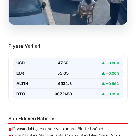
05.08.2026
Yalova’da Park Gerilimi: Kafe Çalışanı
Piyasa Verileri
Sandalye Çekip Aracı Engelledi
Yalova'nın Adnan Menderes Mahallesi Ufuk Sokak'ta
meydana gelen ilginç bir olay, sosyal medyada geniş…
USD
47.60
▲ +0.06%
EUR
55.05
▲ +0.06%
ALTIN
6534.3
▲ +0.59%
BTC
3072659
▲ +0.99%
Son Eklenen Haberler
12 yaşındaki çocuk hafriyat alınan gölette boğuldu
■
Yalova’da Park Gerilimi: Kafe Çalışanı Sandalye Çekip Aracı