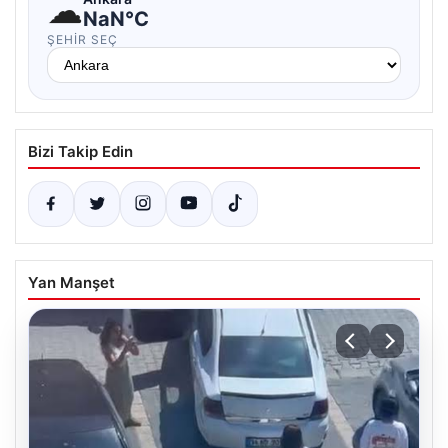
☁
NaN°C
ŞEHIR SEÇ
Bizi Takip Edin
Yan Manşet