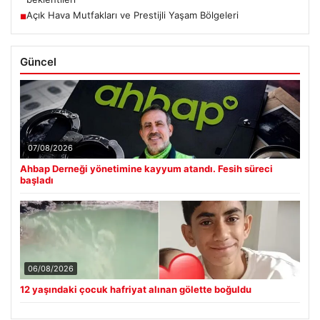
Açık Hava Mutfakları ve Prestijli Yaşam Bölgeleri
■
Güncel
07/08/2026
Ahbap Derneği yönetimine kayyum atandı. Fesih süreci
başladı
06/08/2026
12 yaşındaki çocuk hafriyat alınan gölette boğuldu