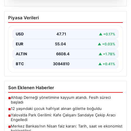
06.08.2026
12 yaşındaki çocuk hafriyat alınan
Piyasa Verileri
gölette boğuldu
{"title": "12 Yaşındaki Çocuk Hafriyat Çalışması Sonrası
Oluşan Gölette Boğuldu", "content": "Erzurum’un Oltu
USD
47.71
▲ +0.17%
ilçesinde…
EUR
55.04
▲ +0.03%
ALTIN
6608.4
▲ +1.78%
BTC
3084810
▲ +0.41%
Son Eklenen Haberler
Ahbap Derneği yönetimine kayyum atandı. Fesih süreci
■
başladı
12 yaşındaki çocuk hafriyat alınan gölette boğuldu
■
Yalova’da Park Gerilimi: Kafe Çalışanı Sandalye Çekip Aracı
■
Engelledi
Merkez Bankası’nın Nisan faiz kararı: Tarih, saat ve ekonomist
■
beklentileri