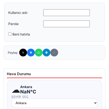
Kullanıcı adı:
Parola:
Beni hatırla
Paylaş:
Hava Durumu
☁
Ankara
NaN°C
ŞEHIR SEÇ