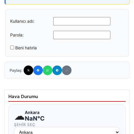
Kullanıcı adı:
Parola:
Beni hatırla
Paylaş:
Hava Durumu
☁
Ankara
NaN°C
ŞEHIR SEÇ