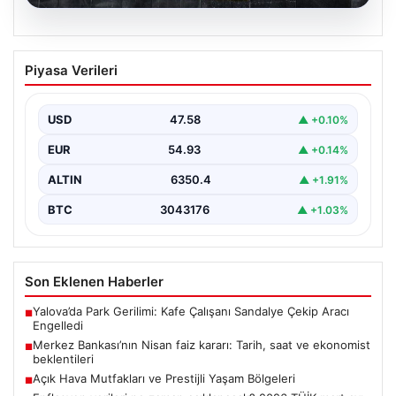
05.08.2026
Merkez Bankası’nın Nisan faiz kararı:
Piyasa Verileri
Tarih, saat ve ekonomist beklentileri
Türkiye Cumhuriyet Merkez Bankası Para Politikası
Kurulu, nisan ayı faiz kararını açıklamak üzere
USD
47.58
▲ +0.10%
toplanıyor.…
EUR
54.93
▲ +0.14%
ALTIN
6350.4
▲ +1.91%
BTC
3043176
▲ +1.03%
Son Eklenen Haberler
Yalova’da Park Gerilimi: Kafe Çalışanı Sandalye Çekip Aracı
■
Engelledi
Merkez Bankası’nın Nisan faiz kararı: Tarih, saat ve ekonomist
■
beklentileri
Açık Hava Mutfakları ve Prestijli Yaşam Bölgeleri
■