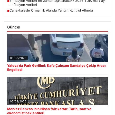
Enflasyon verileri ne zaman açıklanacak? 2026 TÜİK mart ayı
■
enflasyon verileri
Çanakkale’de Ormanlık Alanda Yangın Kontrol Altında
■
Güncel
05/08/2026
Yalova’da Park Gerilimi: Kafe Çalışanı Sandalye Çekip Aracı
Engelledi
05/08/2026
Merkez Bankası’nın Nisan faiz kararı: Tarih, saat ve
ekonomist beklentileri