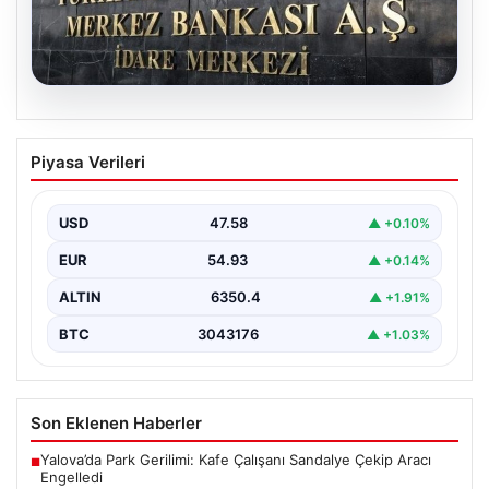
05.08.2026
Merkez Bankası’nın Nisan faiz kararı:
Piyasa Verileri
Tarih, saat ve ekonomist beklentileri
Türkiye Cumhuriyet Merkez Bankası Para Politikası
Kurulu, nisan ayı faiz kararını açıklamak üzere
USD
47.58
▲ +0.10%
toplanıyor.…
EUR
54.93
▲ +0.14%
ALTIN
6350.4
▲ +1.91%
BTC
3043176
▲ +1.03%
Son Eklenen Haberler
Yalova’da Park Gerilimi: Kafe Çalışanı Sandalye Çekip Aracı
■
Engelledi