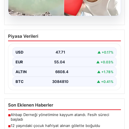
06.08.2026
12 yaşındaki çocuk hafriyat alınan
Piyasa Verileri
gölette boğuldu
{"title": "12 Yaşındaki Çocuk Hafriyat Çalışması Sonrası
Oluşan Gölette Boğuldu", "content": "Erzurum’un Oltu
USD
47.71
▲ +0.17%
ilçesinde…
EUR
55.04
▲ +0.03%
ALTIN
6608.4
▲ +1.78%
BTC
3084810
▲ +0.41%
Son Eklenen Haberler
Ahbap Derneği yönetimine kayyum atandı. Fesih süreci
■
başladı
12 yaşındaki çocuk hafriyat alınan gölette boğuldu
■