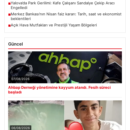
Yalova’da Park Gerilimi: Kafe Çalışanı Sandalye Çekip Aracı
■
Engelledi
Merkez Bankası’nın Nisan faiz kararı: Tarih, saat ve ekonomist
■
beklentileri
Açık Hava Mutfakları ve Prestijli Yaşam Bölgeleri
■
Güncel
07/08/2026
Ahbap Derneği yönetimine kayyum atandı. Fesih süreci
başladı
06/08/2026