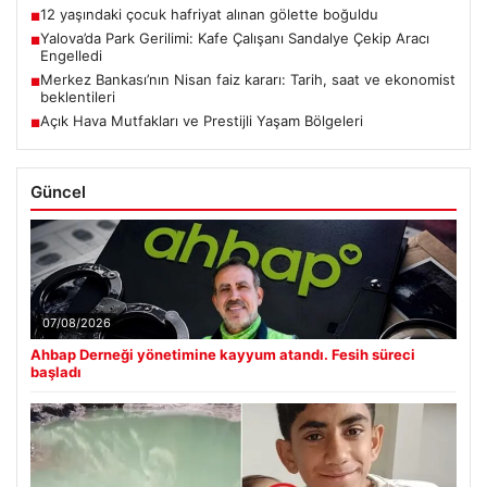
12 yaşındaki çocuk hafriyat alınan gölette boğuldu
■
Yalova’da Park Gerilimi: Kafe Çalışanı Sandalye Çekip Aracı
■
Engelledi
Merkez Bankası’nın Nisan faiz kararı: Tarih, saat ve ekonomist
■
beklentileri
Açık Hava Mutfakları ve Prestijli Yaşam Bölgeleri
■
Güncel
07/08/2026
Ahbap Derneği yönetimine kayyum atandı. Fesih süreci
başladı