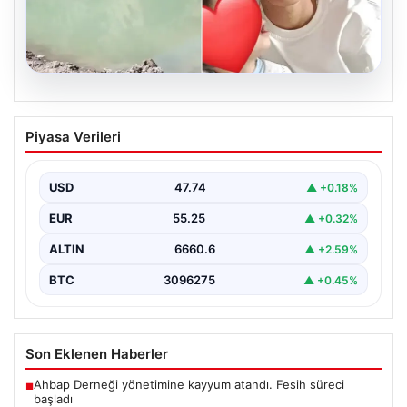
06.08.2026
12 yaşındaki çocuk hafriyat alınan
Piyasa Verileri
gölette boğuldu
{"title": "12 Yaşındaki Çocuk Hafriyat Çalışması Sonrası
Oluşan Gölette Boğuldu", "content": "Erzurum’un Oltu
USD
47.74
▲ +0.18%
ilçesinde…
EUR
55.25
▲ +0.32%
ALTIN
6660.6
▲ +2.59%
BTC
3096275
▲ +0.45%
Son Eklenen Haberler
Ahbap Derneği yönetimine kayyum atandı. Fesih süreci
■
başladı