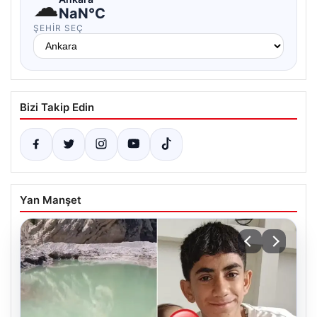
☁
NaN°C
ŞEHIR SEÇ
Bizi Takip Edin
Yan Manşet