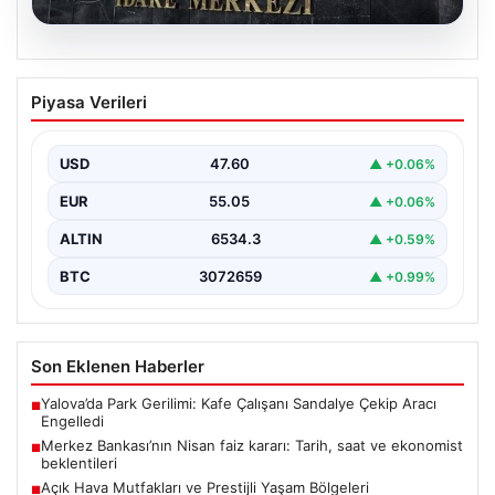
05.08.2026
Merkez Bankası’nın Nisan faiz kararı:
Piyasa Verileri
Tarih, saat ve ekonomist beklentileri
Türkiye Cumhuriyet Merkez Bankası Para Politikası
Kurulu, nisan ayı faiz kararını açıklamak üzere
USD
47.60
▲ +0.06%
toplanıyor.…
EUR
55.05
▲ +0.06%
ALTIN
6534.3
▲ +0.59%
BTC
3072659
▲ +0.99%
Son Eklenen Haberler
Yalova’da Park Gerilimi: Kafe Çalışanı Sandalye Çekip Aracı
■
Engelledi
Merkez Bankası’nın Nisan faiz kararı: Tarih, saat ve ekonomist
■
beklentileri
Açık Hava Mutfakları ve Prestijli Yaşam Bölgeleri
■