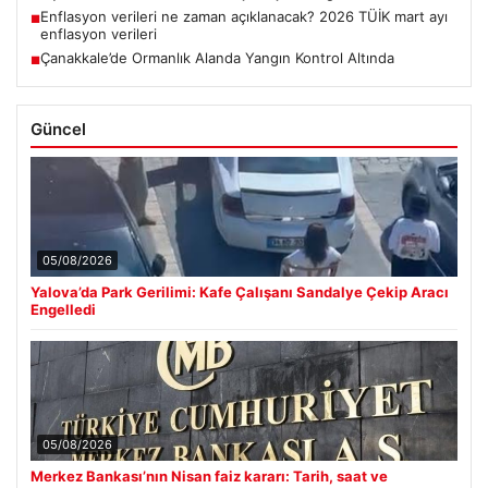
Enflasyon verileri ne zaman açıklanacak? 2026 TÜİK mart ayı
■
enflasyon verileri
Çanakkale’de Ormanlık Alanda Yangın Kontrol Altında
■
Güncel
05/08/2026
Yalova’da Park Gerilimi: Kafe Çalışanı Sandalye Çekip Aracı
Engelledi
05/08/2026
Merkez Bankası’nın Nisan faiz kararı: Tarih, saat ve