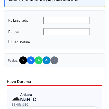
Kullanıcı adı:
Parola:
Beni hatırla
Paylaş:
Hava Durumu
☁
Ankara
NaN°C
ŞEHIR SEÇ