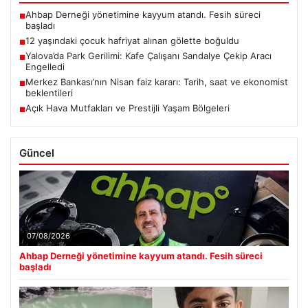
Ahbap Derneği yönetimine kayyum atandı. Fesih süreci
■
başladı
12 yaşındaki çocuk hafriyat alınan gölette boğuldu
■
Yalova’da Park Gerilimi: Kafe Çalışanı Sandalye Çekip Aracı
■
Engelledi
Merkez Bankası’nın Nisan faiz kararı: Tarih, saat ve ekonomist
■
beklentileri
Açık Hava Mutfakları ve Prestijli Yaşam Bölgeleri
■
Güncel
07/08/2026
Ahbap Derneği yönetimine kayyum atandı. Fesih süreci
başladı