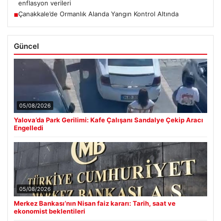
enflasyon verileri
Çanakkale’de Ormanlık Alanda Yangın Kontrol Altında
■
Güncel
05/08/2026
Yalova’da Park Gerilimi: Kafe Çalışanı Sandalye Çekip Aracı
Engelledi
05/08/2026
Merkez Bankası’nın Nisan faiz kararı: Tarih, saat ve
ekonomist beklentileri