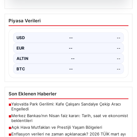
05.08.2026
Merkez Bankası’nın Nisan faiz kararı:
Piyasa Verileri
Tarih, saat ve ekonomist beklentileri
Türkiye Cumhuriyet Merkez Bankası Para Politikası
Kurulu, nisan ayı faiz kararını açıklamak üzere
USD
--
--
toplanıyor.…
EUR
--
--
ALTIN
--
--
BTC
--
--
Son Eklenen Haberler
Yalova’da Park Gerilimi: Kafe Çalışanı Sandalye Çekip Aracı
■
Engelledi
Merkez Bankası’nın Nisan faiz kararı: Tarih, saat ve ekonomist
■
beklentileri
Açık Hava Mutfakları ve Prestijli Yaşam Bölgeleri
■
Enflasyon verileri ne zaman açıklanacak? 2026 TÜİK mart ayı
■