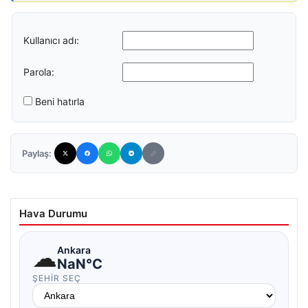
Kullanıcı adı:
Parola:
Beni hatırla
Paylaş:
Hava Durumu
☁
Ankara
NaN°C
ŞEHIR SEÇ