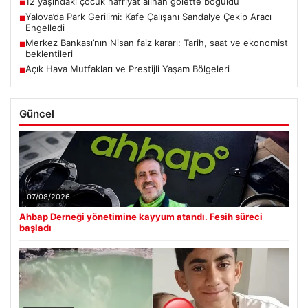
12 yaşındaki çocuk hafriyat alınan gölette boğuldu
■
Yalova’da Park Gerilimi: Kafe Çalışanı Sandalye Çekip Aracı
■
Engelledi
Merkez Bankası’nın Nisan faiz kararı: Tarih, saat ve ekonomist
■
beklentileri
Açık Hava Mutfakları ve Prestijli Yaşam Bölgeleri
■
Güncel
07/08/2026
Ahbap Derneği yönetimine kayyum atandı. Fesih süreci
başladı