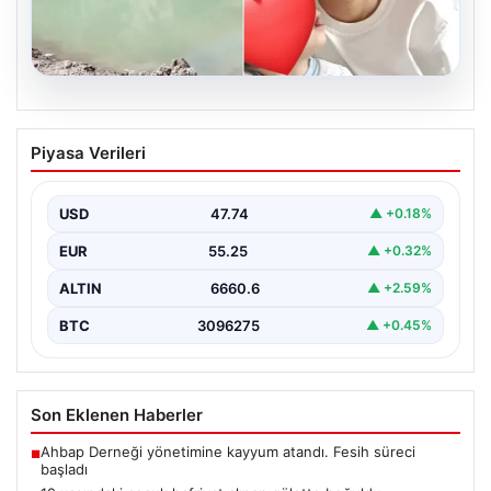
06.08.2026
12 yaşındaki çocuk hafriyat alınan
Piyasa Verileri
gölette boğuldu
{“title”: “12 Yaşındaki Çocuk Hafriyat Çalışması Sonrası
Oluşan Gölette Boğuldu”, “content”: “ Erzurum’un Oltu…
USD
47.74
▲ +0.18%
EUR
55.25
▲ +0.32%
ALTIN
6660.6
▲ +2.59%
BTC
3096275
▲ +0.45%
Son Eklenen Haberler
Ahbap Derneği yönetimine kayyum atandı. Fesih süreci
■
başladı