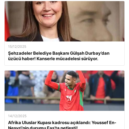
15/12/2025
Şehzadeler Belediye Başkanı Gülşah Durbay’dan
üzücü haber! Kanserle mücadelesi sürüyor.
14/12/2025
Afrika Uluslar Kupası kadrosu açıklandı: Youssef En-
Nesyri’nin durumu Fas’ta netleşti!