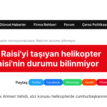
Güncel Haberler
Firma Rehberi
Forum
Çerez Politikas
kopter konvoyunda kaza: Raisi'nin durumu bilinmiyor
aisi'yi taşıyan helikopter
isi'nin durumu bilinmiyor
Paylaş:
Twitter
Facebook
WhatsApp
Reddit
Pinte
anı Ahmed Vahidi, söz konusu helikopterde cumhurbaşkanını