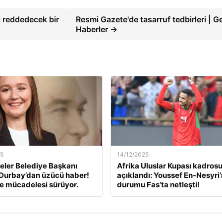
i reddedecek bir
Resmi Gazete'de tasarruf tedbirleri | G
Haberler →
25
14/12/2025
ler Belediye Başkanı
Afrika Uluslar Kupası kadros
Durbay’dan üzücü haber!
açıklandı: Youssef En-Nesyri’
e mücadelesi sürüyor.
durumu Fas’ta netleşti!