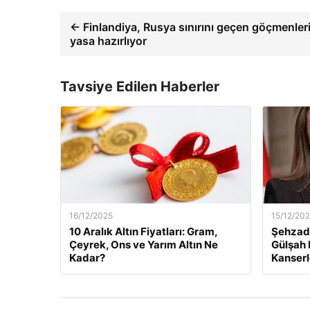
← Finlandiya, Rusya sınırını geçen göçmenler
yasa hazırlıyor
Tavsiye Edilen Haberler
16/12/2025
15/12/20
10 Aralık Altın Fiyatları: Gram,
Şehzade
Çeyrek, Ons ve Yarım Altın Ne
Gülşah 
Kadar?
Kanserl