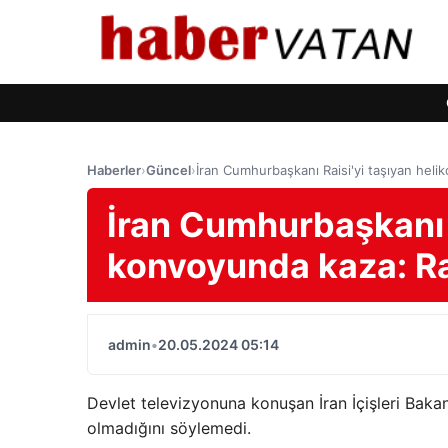
Haberler
›
Güncel
›
İran Cumhurbaşkanı Raisi'yi taşıyan heli
İran Cumhurbaşkanı R
konvoyunda kaza: Ra
admin
•
20.05.2024 05:14
Devlet televizyonuna konuşan İran İçişleri Bak
olmadığını söylemedi.