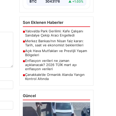
BTC
3043176
▲ +1.03%
Son Eklenen Haberler
Yalova’da Park Gerilimi: Kafe Çalışanı
■
Sandalye Çekip Aracı Engelledi
Merkez Bankası’nın Nisan faiz kararı:
■
Tarih, saat ve ekonomist beklentileri
Açık Hava Mutfakları ve Prestijli Yaşam
■
Bölgeleri
Enflasyon verileri ne zaman
■
açıklanacak? 2026 TÜİK mart ayı
enflasyon verileri
Çanakkale’de Ormanlık Alanda Yangın
■
Kontrol Altında
Güncel