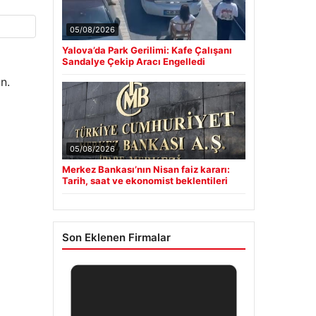
05/08/2026
Yalova’da Park Gerilimi: Kafe Çalışanı
Sandalye Çekip Aracı Engelledi
n.
05/08/2026
Merkez Bankası’nın Nisan faiz kararı:
Tarih, saat ve ekonomist beklentileri
Son Eklenen Firmalar