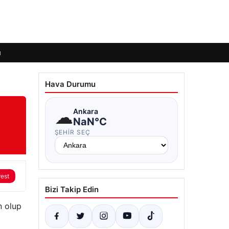
ı
Hava Durumu
☁
Ankara
NaN°C
ŞEHIR SEÇ
rest
Bizi Takip Edin
n olup