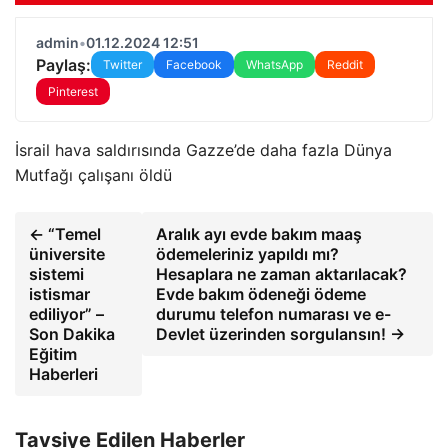
admin
•
01.12.2024 12:51
Paylaş:
Twitter
Facebook
WhatsApp
Reddit
Pinterest
İsrail hava saldırısında Gazze’de daha fazla Dünya
Mutfağı çalışanı öldü
← “Temel
Aralık ayı evde bakım maaş
üniversite
ödemeleriniz yapıldı mı?
sistemi
Hesaplara ne zaman aktarılacak?
istismar
Evde bakım ödeneği ödeme
ediliyor” –
durumu telefon numarası ve e-
Son Dakika
Devlet üzerinden sorgulansın! →
Eğitim
Haberleri
Tavsiye Edilen Haberler