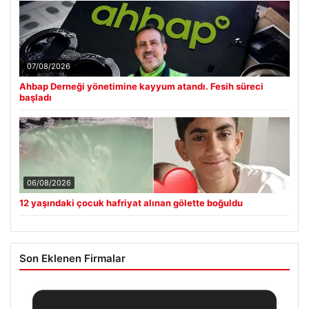
07/08/2026
Ahbap Derneği yönetimine kayyum atandı. Fesih süreci
başladı
06/08/2026
12 yaşındaki çocuk hafriyat alınan gölette boğuldu
Son Eklenen Firmalar