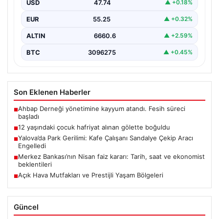
USD
47.74
▲ +0.18%
EUR
55.25
▲ +0.32%
ALTIN
6660.6
▲ +2.59%
BTC
3096275
▲ +0.45%
Son Eklenen Haberler
Ahbap Derneği yönetimine kayyum atandı. Fesih süreci
■
başladı
12 yaşındaki çocuk hafriyat alınan gölette boğuldu
■
Yalova’da Park Gerilimi: Kafe Çalışanı Sandalye Çekip Aracı
■
Engelledi
Merkez Bankası’nın Nisan faiz kararı: Tarih, saat ve ekonomist
■
beklentileri
Açık Hava Mutfakları ve Prestijli Yaşam Bölgeleri
■
Güncel