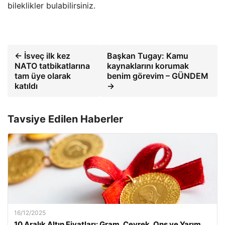
bileklikler bulabilirsiniz.
← İsveç ilk kez
Başkan Tugay: Kamu
NATO tatbikatlarına
kaynaklarını korumak
tam üye olarak
benim görevim – GÜNDEM
katıldı
→
Tavsiye Edilen Haberler
16/12/2025
10 Aralık Altın Fiyatları: Gram, Çeyrek, Ons ve Yarım