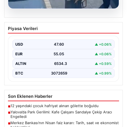
05.08.2026
Yalova’da Park Gerilimi: Kafe Çalışanı
Piyasa Verileri
Sandalye Çekip Aracı Engelledi
Yalova’nın Adnan Menderes Mahallesi Ufuk Sokak’ta
meydana gelen ilginç bir olay, sosyal medyada geniş…
USD
47.60
▲ +0.06%
EUR
55.05
▲ +0.06%
ALTIN
6534.3
▲ +0.59%
BTC
3072659
▲ +0.99%
Son Eklenen Haberler
12 yaşındaki çocuk hafriyat alınan gölette boğuldu
■
Yalova’da Park Gerilimi: Kafe Çalışanı Sandalye Çekip Aracı
■
Engelledi
Merkez Bankası’nın Nisan faiz kararı: Tarih, saat ve ekonomist
■