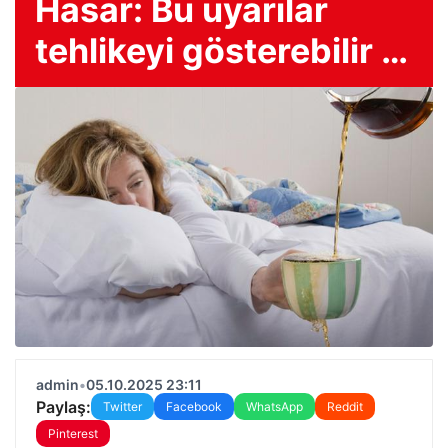
Hasar: Bu uyarılar
tehlikeyi gösterebilir …
admin
•
05.10.2025 23:11
Paylaş:
Twitter
Facebook
WhatsApp
Reddit
Pinterest