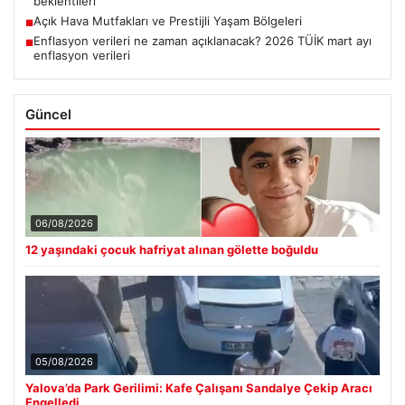
beklentileri
Açık Hava Mutfakları ve Prestijli Yaşam Bölgeleri
■
Enflasyon verileri ne zaman açıklanacak? 2026 TÜİK mart ayı
■
enflasyon verileri
Güncel
06/08/2026
12 yaşındaki çocuk hafriyat alınan gölette boğuldu
05/08/2026
Yalova’da Park Gerilimi: Kafe Çalışanı Sandalye Çekip Aracı
Engelledi