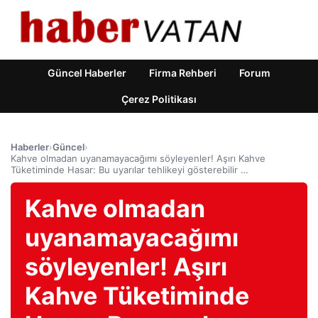
Güncel Haberler
Firma Rehberi
Forum
Çerez Politikası
Haberler
›
Güncel
›
Kahve olmadan uyanamayacağımı söyleyenler! Aşırı Kahve
Tüketiminde Hasar: Bu uyarılar tehlikeyi gösterebilir …
Kahve olmadan
uyanamayacağımı
söyleyenler! Aşırı
Kahve Tüketiminde