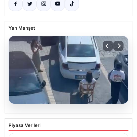
Yan Manşet
05.08.2026
Yalova’da Park Gerilimi: Kafe Çalışanı
Piyasa Verileri
Sandalye Çekip Aracı Engelledi
Yalova’nın Adnan Menderes Mahallesi Ufuk Sokak’ta