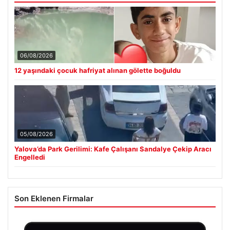
06/08/2026
12 yaşındaki çocuk hafriyat alınan gölette boğuldu
05/08/2026
Yalova’da Park Gerilimi: Kafe Çalışanı Sandalye Çekip Aracı
Engelledi
Son Eklenen Firmalar