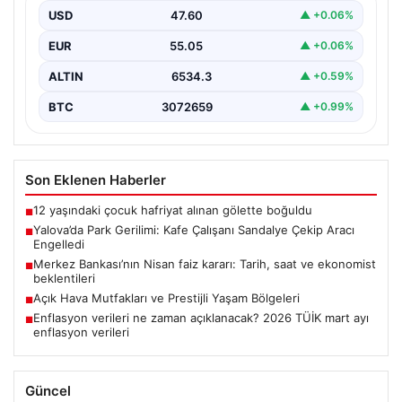
meydana gelen ilginç bir olay, sosyal medyada geniş…
USD
47.60
▲ +0.06%
EUR
55.05
▲ +0.06%
ALTIN
6534.3
▲ +0.59%
BTC
3072659
▲ +0.99%
Son Eklenen Haberler
12 yaşındaki çocuk hafriyat alınan gölette boğuldu
■
Yalova’da Park Gerilimi: Kafe Çalışanı Sandalye Çekip Aracı
■
Engelledi
Merkez Bankası’nın Nisan faiz kararı: Tarih, saat ve ekonomist
■
beklentileri
Açık Hava Mutfakları ve Prestijli Yaşam Bölgeleri
■
Enflasyon verileri ne zaman açıklanacak? 2026 TÜİK mart ayı
■
enflasyon verileri
Güncel