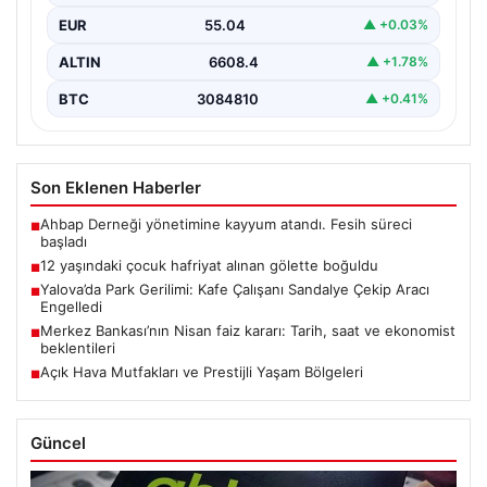
EUR
55.04
▲ +0.03%
ALTIN
6608.4
▲ +1.78%
BTC
3084810
▲ +0.41%
Son Eklenen Haberler
Ahbap Derneği yönetimine kayyum atandı. Fesih süreci
■
başladı
12 yaşındaki çocuk hafriyat alınan gölette boğuldu
■
Yalova’da Park Gerilimi: Kafe Çalışanı Sandalye Çekip Aracı
■
Engelledi
Merkez Bankası’nın Nisan faiz kararı: Tarih, saat ve ekonomist
■
beklentileri
Açık Hava Mutfakları ve Prestijli Yaşam Bölgeleri
■
Güncel