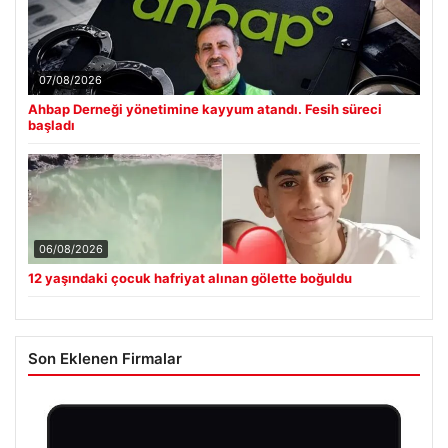
07/08/2026
Ahbap Derneği yönetimine kayyum atandı. Fesih süreci
başladı
06/08/2026
12 yaşındaki çocuk hafriyat alınan gölette boğuldu
Son Eklenen Firmalar