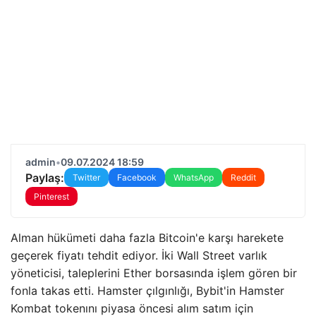
admin
•
09.07.2024 18:59
Paylaş:
Twitter
Facebook
WhatsApp
Reddit
Pinterest
Alman hükümeti daha fazla Bitcoin'e karşı harekete
geçerek fiyatı tehdit ediyor. İki Wall Street varlık
yöneticisi, taleplerini Ether borsasında işlem gören bir
fonla takas etti. Hamster çılgınlığı, Bybit'in Hamster
Kombat tokenını piyasa öncesi alım satım için