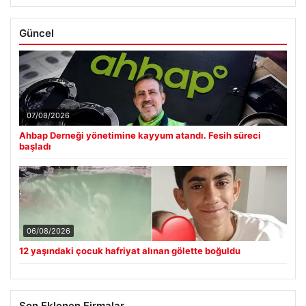
Güncel
07/08/2026
Ahbap Derneği yönetimine kayyum atandı. Fesih süreci
başladı
06/08/2026
12 yaşındaki çocuk hafriyat alınan gölette boğuldu
Son Eklenen Firmalar