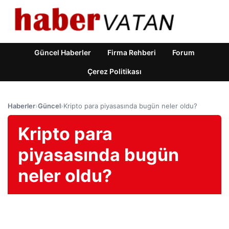
Güncel Haberler
Firma Rehberi
Forum
Çerez Politikası
Haberler
›
Güncel
›
Kripto para piyasasında bugün neler oldu?
Kripto para
piyasasında bugün
neler oldu?