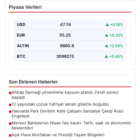
12 yaşındaki çocuk hafriyat alınan
Piyasa Verileri
gölette boğuldu
{“title”: “12 Yaşındaki Çocuk Hafriyat Çalışması Sonrası
Oluşan Gölette Boğuldu”, “content”: “ Erzurum’un Oltu…
USD
47.74
▲ +0.18%
EUR
55.25
▲ +0.32%
ALTIN
6660.6
▲ +2.59%
BTC
3096275
▲ +0.45%
Son Eklenen Haberler
Ahbap Derneği yönetimine kayyum atandı. Fesih süreci
■
başladı
12 yaşındaki çocuk hafriyat alınan gölette boğuldu
■
Yalova’da Park Gerilimi: Kafe Çalışanı Sandalye Çekip Aracı
■
Engelledi
Merkez Bankası’nın Nisan faiz kararı: Tarih, saat ve ekonomist
■
beklentileri
Açık Hava Mutfakları ve Prestijli Yaşam Bölgeleri
■