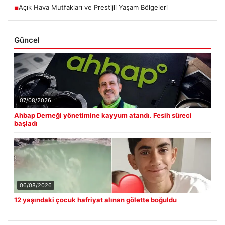
Açık Hava Mutfakları ve Prestijli Yaşam Bölgeleri
■
Güncel
07/08/2026
Ahbap Derneği yönetimine kayyum atandı. Fesih süreci
başladı
06/08/2026
12 yaşındaki çocuk hafriyat alınan gölette boğuldu