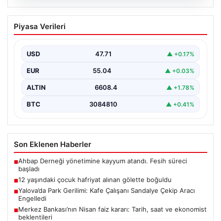
06.08.2026
12 yaşındaki çocuk hafriyat alınan
Piyasa Verileri
gölette boğuldu
{“title”: “12 Yaşındaki Çocuk Hafriyat Çalışması Sonrası
Oluşan Gölette Boğuldu”, “content”: “ Erzurum’un Oltu…
USD
47.71
▲ +0.17%
EUR
55.04
▲ +0.03%
ALTIN
6608.4
▲ +1.78%
BTC
3084810
▲ +0.41%
Son Eklenen Haberler
Ahbap Derneği yönetimine kayyum atandı. Fesih süreci
■
başladı
12 yaşındaki çocuk hafriyat alınan gölette boğuldu
■
Yalova’da Park Gerilimi: Kafe Çalışanı Sandalye Çekip Aracı
■
Engelledi
Merkez Bankası’nın Nisan faiz kararı: Tarih, saat ve ekonomist
■
beklentileri