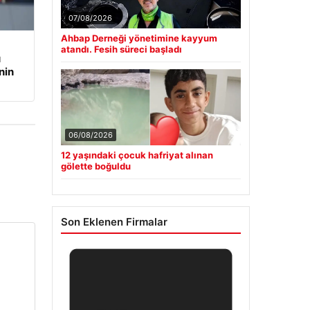
07/08/2026
Ahbap Derneği yönetimine kayyum
atandı. Fesih süreci başladı
u
nin
06/08/2026
12 yaşındaki çocuk hafriyat alınan
gölette boğuldu
Son Eklenen Firmalar