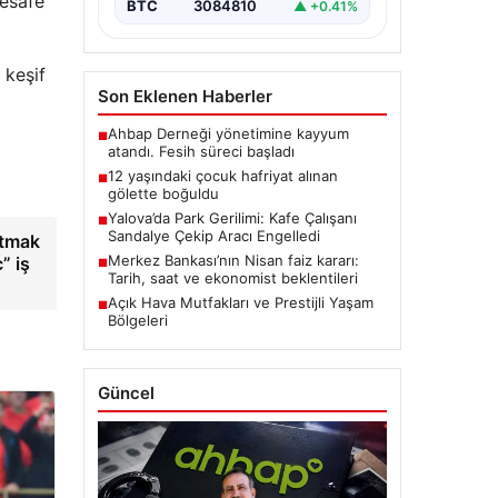
mesafe
BTC
3084810
▲ +0.41%
 keşif
Son Eklenen Haberler
Ahbap Derneği yönetimine kayyum
■
atandı. Fesih süreci başladı
12 yaşındaki çocuk hafriyat alınan
■
gölette boğuldu
Yalova’da Park Gerilimi: Kafe Çalışanı
■
Sandalye Çekip Aracı Engelledi
atmak
Merkez Bankası’nın Nisan faiz kararı:
” iş
■
Tarih, saat ve ekonomist beklentileri
Açık Hava Mutfakları ve Prestijli Yaşam
■
Bölgeleri
Güncel