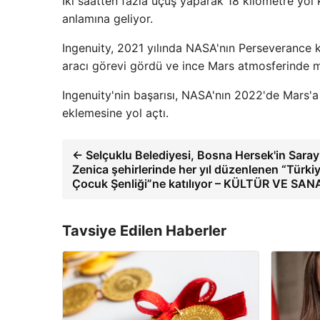
İki saatten fazla uçuş yaparak 18 kilometre yol
anlamına geliyor.
Ingenuity, 2021 yılında NASA'nın Perseverance keş
aracı görevi gördü ve ince Mars atmosferinde
Ingenuity'nin başarısı, NASA'nın 2022'de Mars'a 
eklemesine yol açtı.
← Selçuklu Belediyesi, Bosna Hersek'in Sara
Zenica şehirlerinde her yıl düzenlenen “Türki
Çocuk Şenliği”ne katılıyor – KÜLTÜR VE SAN
Tavsiye Edilen Haberler