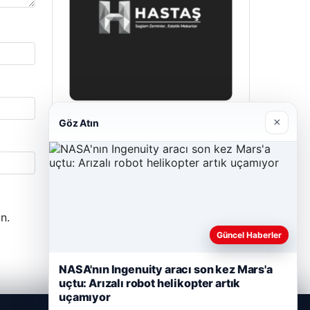
×
Göz Atın
Hastaş Beton
26/05/2026
n.
Güncel Haberler
NASA'nın Ingenuity aracı son kez Mars'a
uçtu: Arızalı robot helikopter artık
uçamıyor