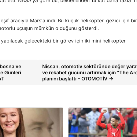
 kat etti. NASA'ya göre bu, beklenenden 14 kat daha fazla 
if aracıyla Mars'a indi. Bu küçük helikopter, gezici için bir
 motorlu uçuşun mümkün olduğunu gösterdi.
yapılacak gelecekteki bir görev için iki mini helikopter
ybosna ve
Nissan, otomotiv sektöründe değer yar
ye Günleri
ve rekabet gücünü artırmak için “The Arc
AT
planını başlattı – OTOMOTİV →