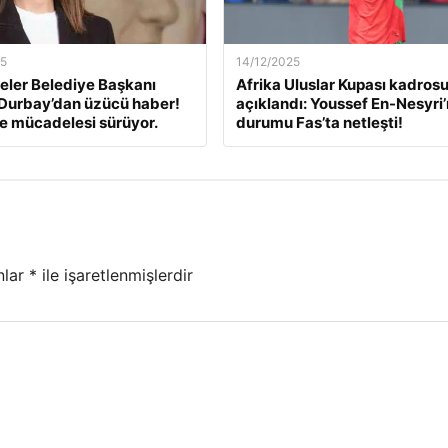
25
14/12/2025
ler Belediye Başkanı
Afrika Uluslar Kupası kadros
Durbay’dan üzücü haber!
açıklandı: Youssef En-Nesyri’
e mücadelesi sürüyor.
durumu Fas’ta netleşti!
nlar
*
ile işaretlenmişlerdir