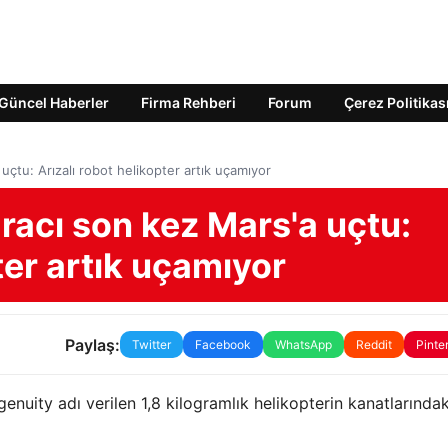
Güncel Haberler
Firma Rehberi
Forum
Çerez Politikas
uçtu: Arızalı robot helikopter artık uçamıyor
racı son kez Mars'a uçtu:
ter artık uçamıyor
Paylaş:
Twitter
Facebook
WhatsApp
Reddit
Pinte
nuity adı verilen 1,8 kilogramlık helikopterin kanatlarındak