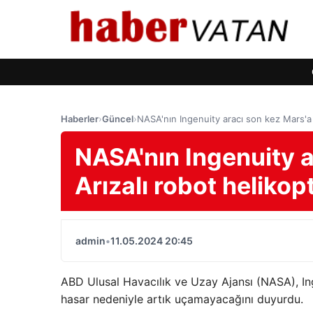
Haberler
›
Güncel
›
NASA'nın Ingenuity aracı son kez Mars'a 
NASA'nın Ingenuity a
Arızalı robot helikop
admin
•
11.05.2024 20:45
ABD Ulusal Havacılık ve Uzay Ajansı (NASA), Inge
hasar nedeniyle artık uçamayacağını duyurdu.