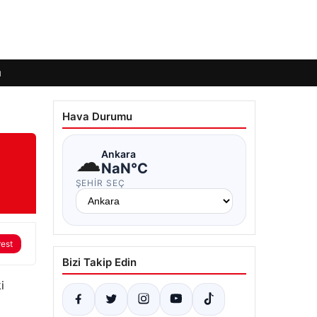
ı
Hava Durumu
☁
Ankara
NaN°C
ŞEHIR SEÇ
rest
Bizi Takip Edin
i