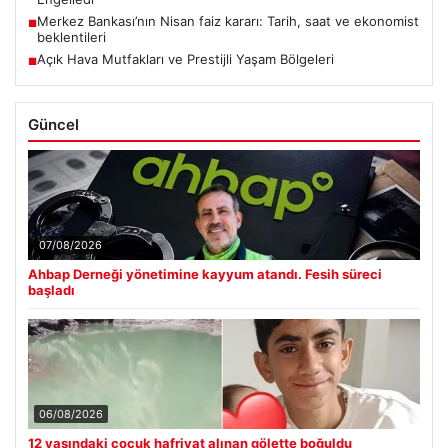
Merkez Bankası’nın Nisan faiz kararı: Tarih, saat ve ekonomist
■
beklentileri
Açık Hava Mutfakları ve Prestijli Yaşam Bölgeleri
■
Güncel
07/08/2026
Ahbap Derneği yönetimine kayyum atandı. Fesih süreci
başladı
06/08/2026
12 yaşındaki çocuk hafriyat alınan gölette boğuldu