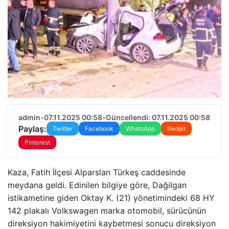
admin
•
07.11.2025 00:58
•
Güncellendi: 07.11.2025 00:58
Paylaş:
Twitter
Facebook
WhatsApp
Reddit
Pinterest
Kaza, Fatih İlçesi Alparslan Türkeş caddesinde
meydana geldi. Edinilen bilgiye göre, Dağilgan
istikametine giden Oktay K. (21) yönetimindeki 68 HY
142 plakalı Volkswagen marka otomobil, sürücünün
direksiyon hakimiyetini kaybetmesi sonucu direksiyon