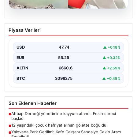
06.08.2026
12 yaşındaki çocuk hafriyat alınan
Piyasa Verileri
gölette boğuldu
{“title”: “12 Yaşındaki Çocuk Hafriyat Çalışması Sonrası
Oluşan Gölette Boğuldu”, “content”: “ Erzurum’un Oltu…
USD
47.74
▲ +0.18%
EUR
55.25
▲ +0.32%
ALTIN
6660.6
▲ +2.59%
BTC
3096275
▲ +0.45%
Son Eklenen Haberler
Ahbap Derneği yönetimine kayyum atandı. Fesih süreci
■
başladı
12 yaşındaki çocuk hafriyat alınan gölette boğuldu
■
Yalova’da Park Gerilimi: Kafe Çalışanı Sandalye Çekip Aracı
■
Engelledi