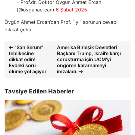
– Prof.dr. Doktor Ovgün Ahmet Ercan
(@ovgunaercan)
6 Şubat 2025
Övgün Ahmet Ercan’dan Prof. “İyi” sorunun cevabı
dikkat çekti.
← “Sarı Serum”
Amerika Birleşik Devletleri
tehlikesine
Başkanı Trump, İsrail’e karşı
dikkat edin!
soruşturma için UCM’yi
Evdeki soru
öngören kararnameyi
ölüme yol açıyor
imzaladı. →
Tavsiye Edilen Haberler