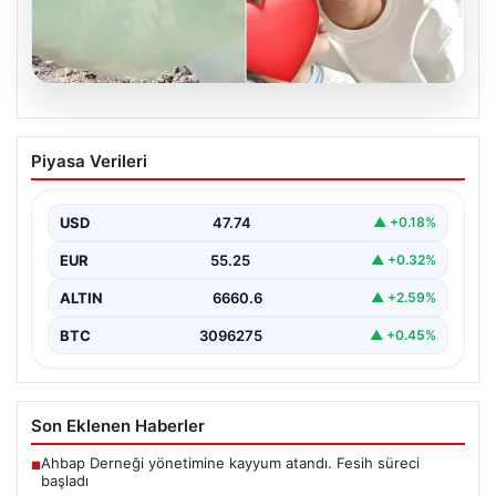
06.08.2026
12 yaşındaki çocuk hafriyat alınan
Piyasa Verileri
gölette boğuldu
{“title”: “12 Yaşındaki Çocuk Hafriyat Çalışması Sonrası
Oluşan Gölette Boğuldu”, “content”: “ Erzurum’un Oltu…
USD
47.74
▲ +0.18%
EUR
55.25
▲ +0.32%
ALTIN
6660.6
▲ +2.59%
BTC
3096275
▲ +0.45%
Son Eklenen Haberler
Ahbap Derneği yönetimine kayyum atandı. Fesih süreci
■
başladı