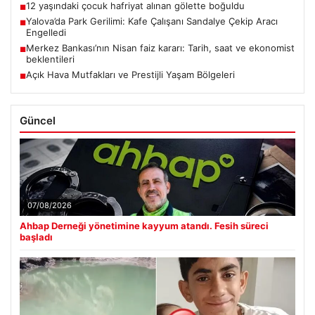
12 yaşındaki çocuk hafriyat alınan gölette boğuldu
■
Yalova’da Park Gerilimi: Kafe Çalışanı Sandalye Çekip Aracı
■
Engelledi
Merkez Bankası’nın Nisan faiz kararı: Tarih, saat ve ekonomist
■
beklentileri
Açık Hava Mutfakları ve Prestijli Yaşam Bölgeleri
■
Güncel
07/08/2026
Ahbap Derneği yönetimine kayyum atandı. Fesih süreci
başladı