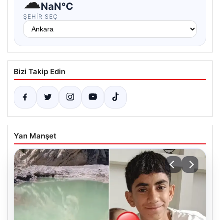
☁
NaN°C
ŞEHIR SEÇ
Bizi Takip Edin
Yan Manşet