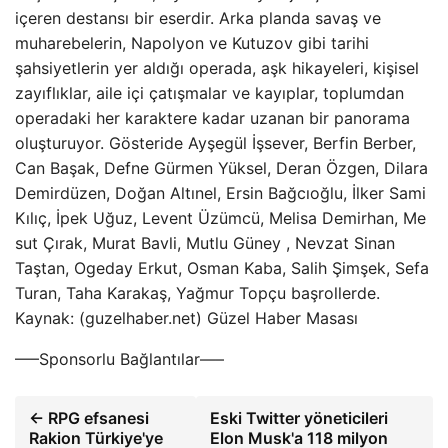
içeren destansı bir eserdir. Arka planda savaş ve
muharebelerin, Napolyon ve Kutuzov gibi tarihi
şahsiyetlerin yer aldığı operada, aşk hikayeleri, kişisel
zayıflıklar, aile içi çatışmalar ve kayıplar, toplumdan
operadaki her karaktere kadar uzanan bir panorama
oluşturuyor. Gösteride Ayşegül İşsever, Berfin Berber,
Can Başak, Defne Gürmen Yüksel, Deran Özgen, Dilara
Demirdüzen, Doğan Altınel, Ersin Bağcıoğlu, İlker Sami
Kılıç, İpek Uğuz, Levent Üzümcü, Melisa Demirhan, Me
sut Çırak, Murat Bavli, Mutlu Güney , Nevzat Sinan
Taştan, Ogeday Erkut, Osman Kaba, Salih Şimşek, Sefa
Turan, Taha Karakaş, Yağmur Topçu başrollerde.
Kaynak: (guzelhaber.net) Güzel Haber Masası
—–Sponsorlu Bağlantılar—–
← RPG efsanesi
Eski Twitter yöneticileri
Rakion Türkiye'ye
Elon Musk'a 118 milyon