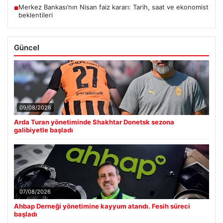
Merkez Bankası’nın Nisan faiz kararı: Tarih, saat ve ekonomist
■
beklentileri
Güncel
09/08/2026
Arda Turan yönetiminde Shakhtar Donetsk sezona
galibiyetle başladı
07/08/2026
Ahbap Derneği yönetimine kayyum atandı. Fesih süreci
başladı