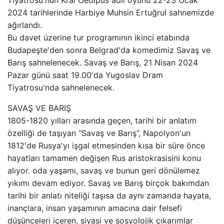
Tiyatrosu'nun Kral Oedipus adlı oyunu 22-23 Ocak
2024 tarihlerinde Harbiye Muhsin Ertuğrul sahnemizde
ağırlandı.
Bu davet üzerine tur programının ikinci etabında
Budapeşte'den sonra Belgrad'da komedimiz Savaş ve
Barış sahnelenecek. Savaş ve Barış, 21 Nisan 2024
Pazar günü saat 19.00'da Yugoslav Dram
Tiyatrosu'nda sahnelenecek.
SAVAŞ VE BARIŞ
1805-1820 yılları arasında geçen, tarihi bir anlatım
özelliği de taşıyan “Savaş ve Barış”, Napolyon'un
1812'de Rusya'yı işgal etmesinden kısa bir süre önce
hayatları tamamen değişen Rus aristokrasisini konu
alıyor. oda yaşamı, savaş ve bunun geri dönülemez
yıkımı devam ediyor. Savaş ve Barış birçok bakımdan
tarihi bir anlatı niteliği taşısa da aynı zamanda hayata,
inançlara, insan yaşamının amacına dair felsefi
düşünceleri içeren, siyasi ve sosyolojik çıkarımlar