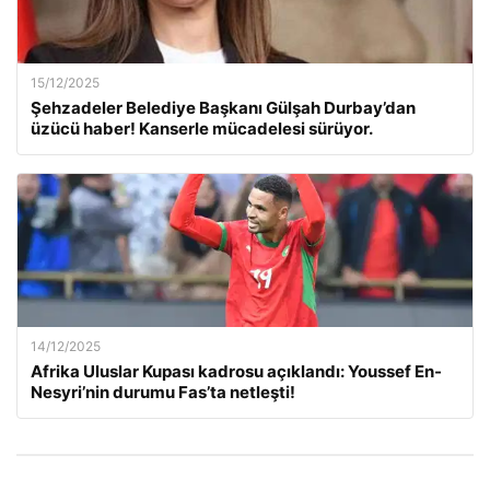
15/12/2025
Şehzadeler Belediye Başkanı Gülşah Durbay’dan
üzücü haber! Kanserle mücadelesi sürüyor.
14/12/2025
Afrika Uluslar Kupası kadrosu açıklandı: Youssef En-
Nesyri’nin durumu Fas’ta netleşti!