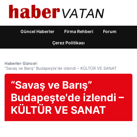
Güncel Haberler
Firma Rehberi
Forum
Çerez Politikası
Haberler
›
Güncel
›
“Savaş ve Barış” Budapeşte'de izlendi – KÜLTÜR VE SANAT
“Savaş ve Barış”
Budapeşte'de izlendi –
KÜLTÜR VE SANAT