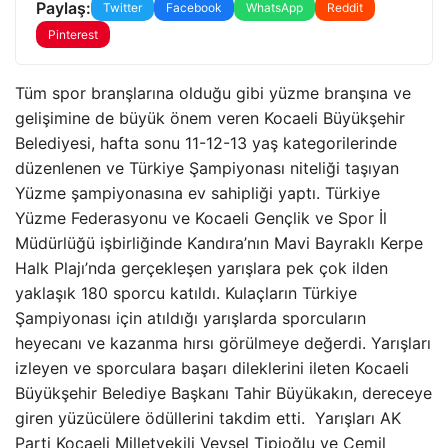
Paylaş:
Twitter
Facebook
WhatsApp
Reddit
Pinterest
Tüm spor branşlarına olduğu gibi yüzme branşına ve
gelişimine de büyük önem veren Kocaeli Büyükşehir
Belediyesi, hafta sonu 11-12-13 yaş kategorilerinde
düzenlenen ve Türkiye Şampiyonası niteliği taşıyan
Yüzme şampiyonasına ev sahipliği yaptı. Türkiye
Yüzme Federasyonu ve Kocaeli Gençlik ve Spor İl
Müdürlüğü işbirliğinde Kandıra’nın Mavi Bayraklı Kerpe
Halk Plajı’nda gerçekleşen yarışlara pek çok ilden
yaklaşık 180 sporcu katıldı. Kulaçların Türkiye
Şampiyonası için atıldığı yarışlarda sporcuların
heyecanı ve kazanma hırsı görülmeye değerdi. Yarışları
izleyen ve sporculara başarı dileklerini ileten Kocaeli
Büyükşehir Belediye Başkanı Tahir Büyükakın, dereceye
giren yüzücülere ödüllerini takdim etti. Yarışları AK
Parti Kocaeli Milletvekili Veysel Tipioğlu ve Cemil