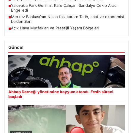
Yalova’da Park Gerilimi: Kafe Çalışanı Sandalye Çekip Aracı
■
Engelledi
Merkez Bankası’nın Nisan faiz kararı: Tarih, saat ve ekonomist
■
beklentileri
Açık Hava Mutfakları ve Prestijli Yaşam Bölgeleri
■
Güncel
07/08/2026
Ahbap Derneği yönetimine kayyum atandı. Fesih süreci
başladı