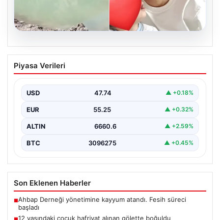
06.08.2026
12 yaşındaki çocuk hafriyat alınan
Piyasa Verileri
gölette boğuldu
{“title”: “12 Yaşındaki Çocuk Hafriyat Çalışması Sonrası
Oluşan Gölette Boğuldu”, “content”: “ Erzurum’un Oltu…
USD
47.74
▲ +0.18%
EUR
55.25
▲ +0.32%
ALTIN
6660.6
▲ +2.59%
BTC
3096275
▲ +0.45%
Son Eklenen Haberler
Ahbap Derneği yönetimine kayyum atandı. Fesih süreci
■
başladı
12 yaşındaki çocuk hafriyat alınan gölette boğuldu
■