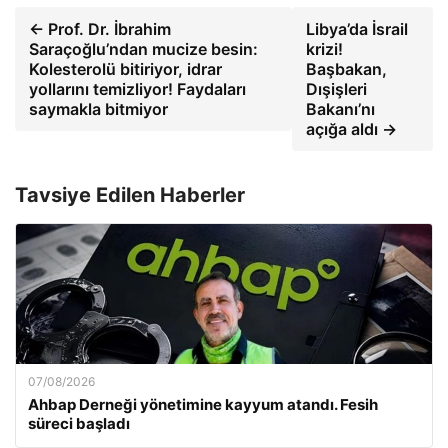
← Prof. Dr. İbrahim
Libya’da İsrail
Saraçoğlu’ndan mucize besin:
krizi!
Kolesterolü bitiriyor, idrar
Başbakan,
yollarını temizliyor! Faydaları
Dışişleri
saymakla bitmiyor
Bakanı’nı
açığa aldı →
Tavsiye Edilen Haberler
07/08/2026
Ahbap Derneği yönetimine kayyum atandı. Fesih
süreci başladı