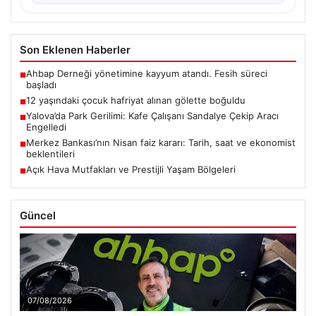
Son Eklenen Haberler
Ahbap Derneği yönetimine kayyum atandı. Fesih süreci
■
başladı
12 yaşındaki çocuk hafriyat alınan gölette boğuldu
■
Yalova’da Park Gerilimi: Kafe Çalışanı Sandalye Çekip Aracı
■
Engelledi
Merkez Bankası’nın Nisan faiz kararı: Tarih, saat ve ekonomist
■
beklentileri
Açık Hava Mutfakları ve Prestijli Yaşam Bölgeleri
■
Güncel
07/08/2026