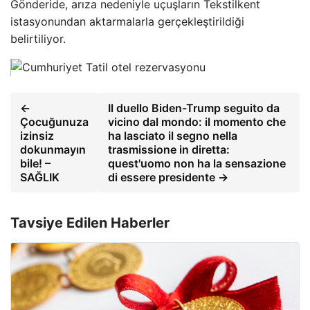
Gönderide, arıza nedeniyle uçuşların Tekstilkent
istasyonundan aktarmalarla gerçekleştirildiği
belirtiliyor.
←
Il duello Biden-Trump seguito da
Çocuğunuza
vicino dal mondo: il momento che
izinsiz
ha lasciato il segno nella
dokunmayın
trasmissione in diretta:
bile! –
quest'uomo non ha la sensazione
SAĞLIK
di essere presidente →
Tavsiye Edilen Haberler