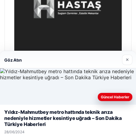
×
Göz Atın
Prenses Night Club
29/04/2026
Güncel Haberler
Web sitemizi nasıl kullandığınızı daha iyi anlayabilmek,
Yıldız-Mahmutbey metro hattında teknik arıza
deneyiminizi kişiselleştirmek ve geliştirmek amacıyla çerezler
nedeniyle hizmetler kesintiye uğradı – Son Dakika
kullanıyoruz.
Çerez Politikamız
Türkiye Haberleri
Reddet
Kabul Et
© 2026 Haber Vatan – Güncel Haberler
28/06/2024