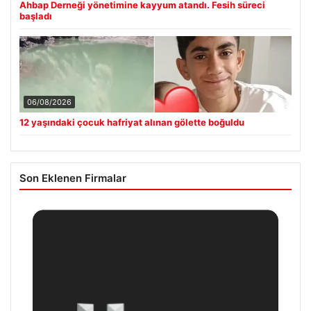
Ahbap Derneği yönetimine kayyum atandı. Fesih süreci
başladı
06/08/2026
12 yaşındaki çocuk hafriyat alınan gölette boğuldu
Son Eklenen Firmalar